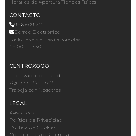
Horários de Apertura Tiendas Físicas
CONTACTO
986 609 742
Correo Electrónico
De lunes a viernes (laborables)
09.00h · 17.30h
CENTROXOGO
Localizador de Tiendas
¿Quienes Somos?
Trabaja con Nosotros
LEGAL
Aviso Legal
Política de Privacidad
Política de Cookies
Condiciones de Compra