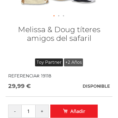
Melissa & Doug títeres
amigos del safaril
Toy Partner
+2 Años
REFERENCIA#:
19118
29,99 €
DISPONIBLE
Añadir