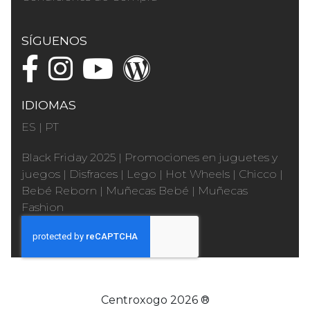
SÍGUENOS
IDIOMAS
ES
|
PT
Black Friday 2025
|
Promociones en juguetes y
juegos
|
Disfraces
|
Lego
|
Hot Wheels
|
Chicco
|
Bebé Reborn
|
Muñecas Bebé
|
Muñecas
Fashion
Centroxogo 2026 ®