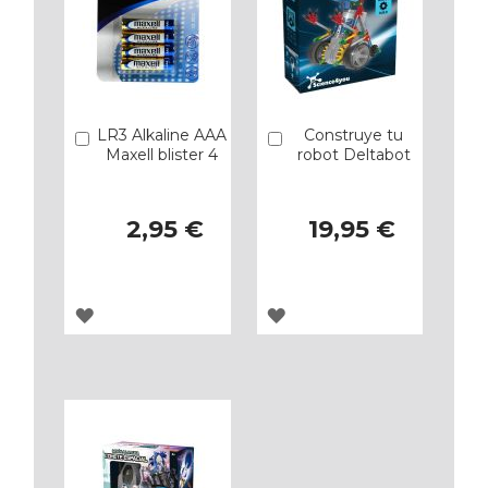
LR3 Alkaline AAA
Construye tu
Añadir
Añadir
Maxell blister 4
robot Deltabot
2,95 €
19,95 €
AGREGAR
AGREGAR
A
A
LOS
LOS
FAVORITOS
FAVORITOS