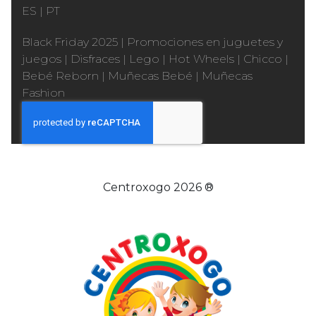
ES
|
PT
Black Friday 2025
|
Promociones en juguetes y
juegos
|
Disfraces
|
Lego
|
Hot Wheels
|
Chicco
|
Bebé Reborn
|
Muñecas Bebé
|
Muñecas
Fashion
Centroxogo 2026 ®