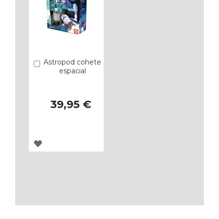
Astropod cohete
Añadir
espacial
39,95 €
AGREGAR
A
LOS
FAVORITOS