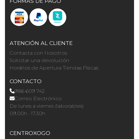
FORMAS DE PAGO
ATENCIÓN AL CLIENTE
Contacta con Nosotros
Solicitar una devolución
Horários de Apertura Tiendas Físicas
CONTACTO
986 609 742
Correo Electrónico
De lunes a viernes (laborables)
09.00h · 17.30h
CENTROXOGO