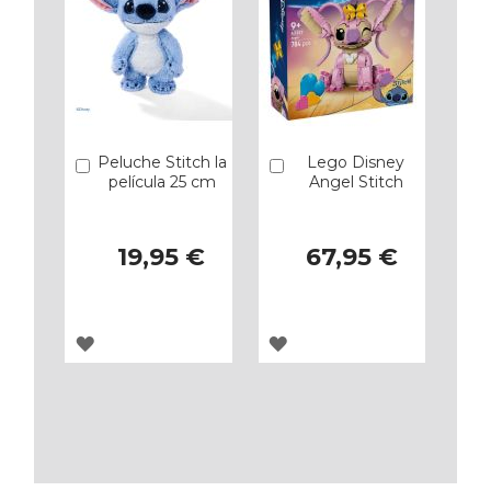
Peluche Stitch la
Lego Disney
Añadir
Añadir
película 25 cm
Angel Stitch
19,95 €
67,95 €
AGREGAR
AGREGAR
A
A
LOS
LOS
FAVORITOS
FAVORITOS