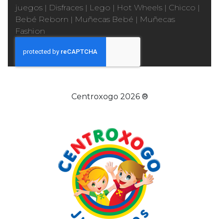
juegos
|
Disfraces
|
Lego
|
Hot Wheels
|
Chicco
|
Bebé Reborn
|
Muñecas Bebé
|
Muñecas
Fashion
Centroxogo 2026 ®