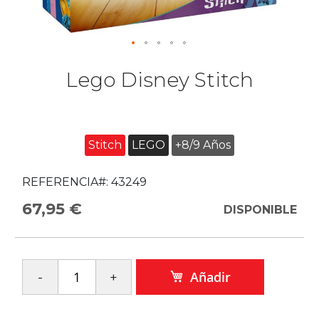
Lego Disney Stitch
Stitch
LEGO
+8/9 Años
REFERENCIA#:
43249
67,95 €
DISPONIBLE
Añadir