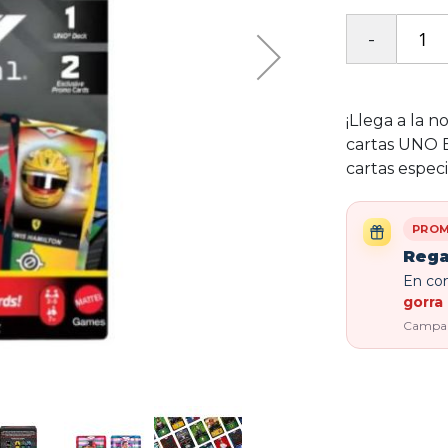
¡Llega a la 
cartas UNO E
cartas espec
PROM
Rega
En com
gorra 
Campaña