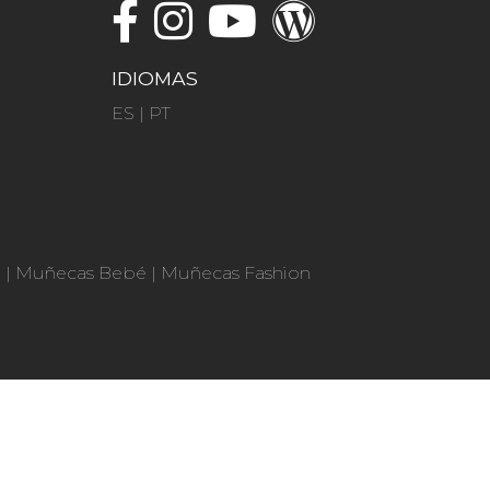
IDIOMAS
ES
|
PT
n
|
Muñecas Bebé
|
Muñecas Fashion