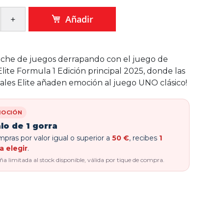
Añadir
noche de juegos derrapando con el juego de
lite Formula 1 Edición principal 2025, donde las
iales Elite añaden emoción al juego UNO clásico!
OCIÓN
lo de 1 gorra
pras por valor igual o superior a
50 €
, recibes
1
a elegir
.
 limitada al stock disponible, válida por tique de compra.