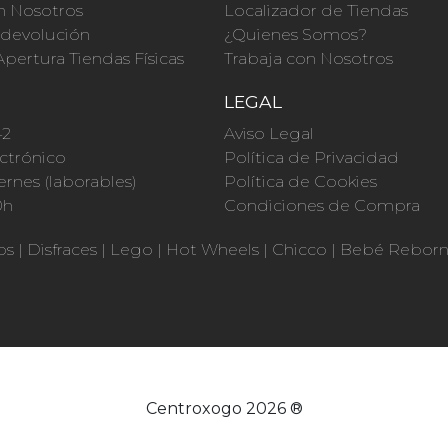
n Nosotros
Localizador de Tiendas
a devolución
¿Quienes Somos?
Apertura Tiendas Físicas
Trabaja con Nosotros
O
LEGAL
42
Aviso Legal
ctrónico
Política de Privacidad
ernes (laborables)
Política de Cookies
0h
Condiciones de Compra
os
|
Disfraces
|
Lego
|
Hot Wheels
|
Chicco
|
Bebé Rebor
Centroxogo 2026 ®