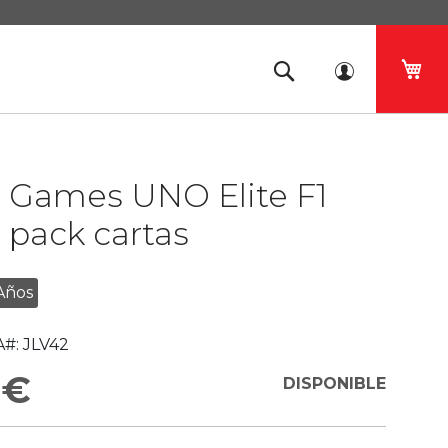
Mi 
l Games UNO Elite F1
r pack cartas
Años
#:
JLV42
 €
DISPONIBLE