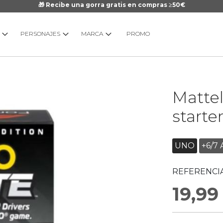
🎁 Recibe una gorra gratis en compras ≥50€
PERSONAJES
MARCA
PROMO
Saltar
Matte
al
comienzo
starte
de
la
galería
UNO
+6/7 
de
imágenes
REFERENCIA
19,99