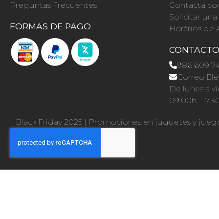
Preguntas Frecuentes
Contacta co
Solicitar un
FORMAS DE PAGO
Horários de 
CONTACT
986 609 7
Correo Ele
De lunes a vi
09.00h · 17.3
Black Friday 2025
|
Promociones en juguetes y jueg