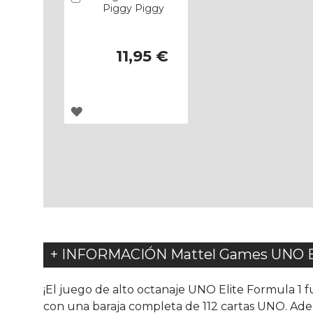
Piggy Piggy
11,95 €
AGREGAR
A
LOS
FAVORITOS
+ INFORMACIÓN Mattel Games UNO Elit
¡El juego de alto octanaje UNO Elite Formula 1 f
con una baraja completa de 112 cartas UNO. Adem