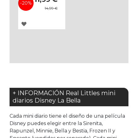
especial
-20%
14,99 €
AGREGAR
A
LOS
FAVORITOS
+ INFORMACIÓN Real Littles mini
diarios Disney La Bella
Cada mini diario tiene el diseño de una película
Disney puedes elegir entre la Sirenita,
Rapunzel, Minnie, Bella y Bestia, Frozen II y