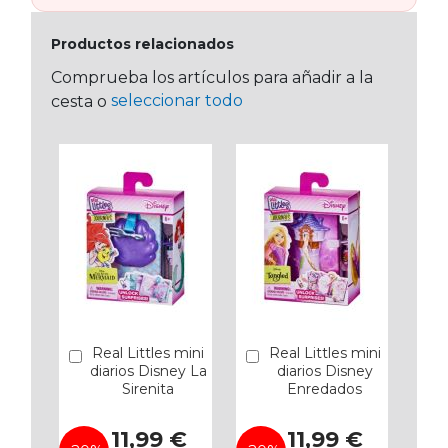
Productos relacionados
Comprueba los artículos para añadir a la
seleccionar todo
cesta o
Real Littles mini
Real Littles mini
Añadir
Añadir
diarios Disney La
diarios Disney
Sirenita
Enredados
Precio
Precio
11,99 €
11,99 €
especial
especial