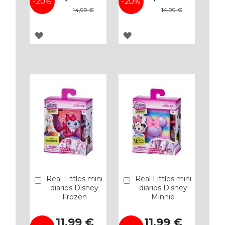
-20%
-20%
14,99 €
14,99 €
AGREGAR
AGREGAR
A
A
LOS
LOS
FAVORITOS
FAVORITOS
Real Littles mini
Real Littles mini
Añadir
Añadir
diarios Disney
diarios Disney
Frozen
Minnie
Precio
Precio
11,99 €
11,99 €