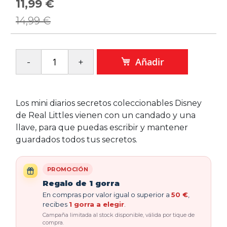
11,99 €
Precio
especial
14,99 €
Añadir
Los mini diarios secretos coleccionables Disney
de Real Littles vienen con un candado y una
llave, para que puedas escribir y mantener
guardados todos tus secretos.
PROMOCIÓN
Regalo de 1 gorra
En compras por valor igual o superior a
50 €
,
recibes
1 gorra a elegir
.
Campaña limitada al stock disponible, válida por tique de
compra.