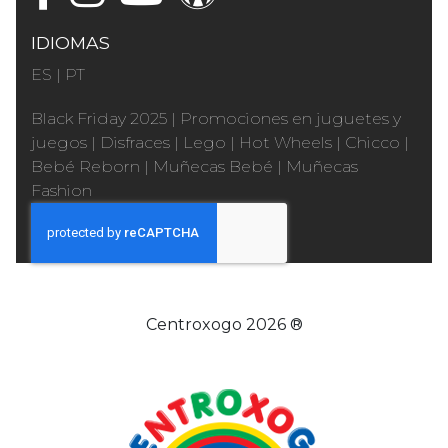
IDIOMAS
ES
|
PT
Black Friday 2025
|
Promociones en juguetes y
juegos
|
Disfraces
|
Lego
|
Hot Wheels
|
Chicco
|
Bebé Reborn
|
Muñecas Bebé
|
Muñecas
Fashion
Centroxogo 2026 ®