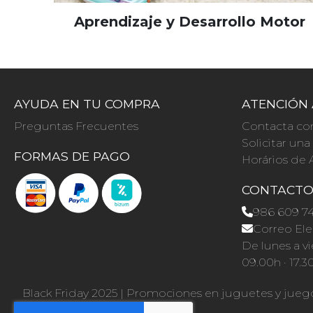
Aprendizaje y Desarrollo Motor
AYUDA EN TU COMPRA
ATENCIÓN 
Preguntas Frecuentes
Contacta co
Solicitar un
FORMAS DE PAGO
Horários de 
CONTACT
986 609 7
Correo Ele
De lunes a vi
09.00h · 17.3
Black Friday 2025
|
Promociones en juguetes y jueg