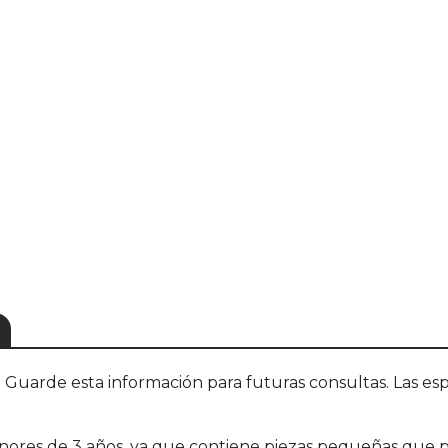
S
uarde esta información para futuras consultas. Las esp
es de 3 años, ya que contiene piezas pequeñas que pu