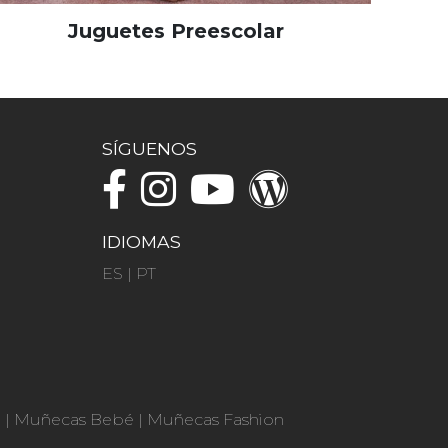
Juguetes Preescolar
SÍGUENOS
IDIOMAS
ES
|
PT
n
|
Muñecas Bebé
|
Muñecas Fashion