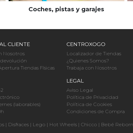
Coches, pistas y garajes
AL CLIENTE
CENTROXOGO
n Nosotros
Localizador de Tiendas
a devolución
¿Quienes Somos?
Apertura Tiendas Físicas
Trabaja con Nosotros
O
LEGAL
42
Aviso Legal
ctrónico
Política de Privacidad
ernes (laborables)
Política de Cookies
0h
Condiciones de Compra
os
|
Disfraces
|
Lego
|
Hot Wheels
|
Chicco
|
Bebé Rebor