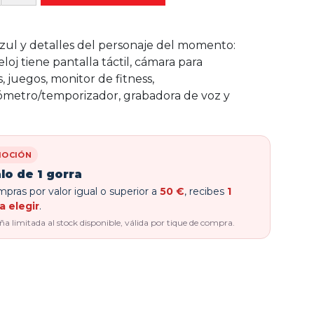
zul y detalles del personaje del momento:
reloj tiene pantalla táctil, cámara para
s, juegos, monitor de fitness,
ómetro/temporizador, grabadora de voz y
OCIÓN
lo de 1 gorra
pras por valor igual o superior a
50 €
, recibes
1
a elegir
.
 limitada al stock disponible, válida por tique de compra.