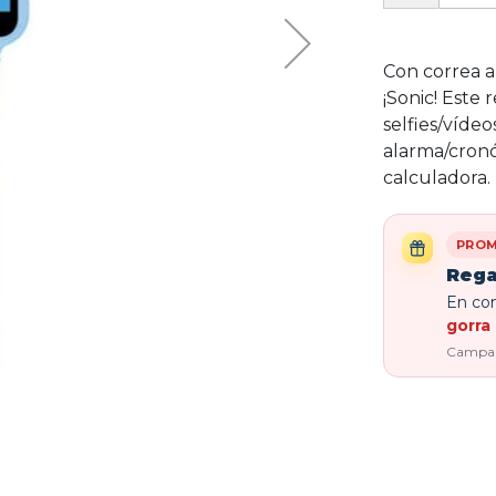
Con correa a
¡Sonic! Este 
selfies/vídeo
alarma/cron
calculadora.
PROM
Rega
En com
gorra 
Campaña