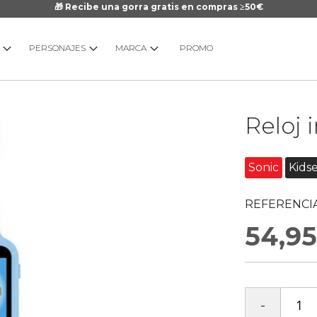
🎁 Recibe una gorra gratis en compras ≥50€
PERSONAJES
MARCA
PROMO
Saltar
Reloj 
al
comienzo
de
Sonic
Kids
la
galería
REFERENCIA
de
imágenes
54,95