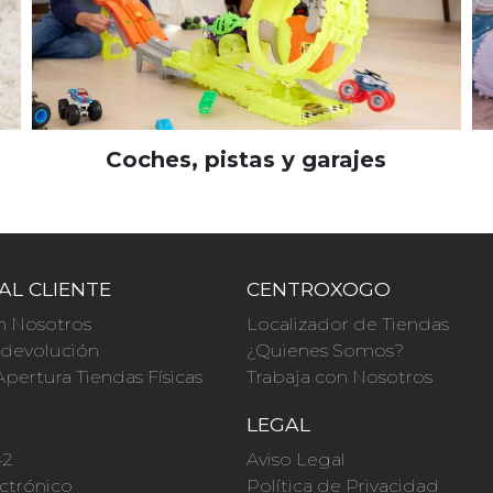
Coches, pistas y garajes
AL CLIENTE
CENTROXOGO
n Nosotros
Localizador de Tiendas
a devolución
¿Quienes Somos?
Apertura Tiendas Físicas
Trabaja con Nosotros
O
LEGAL
42
Aviso Legal
ctrónico
Política de Privacidad