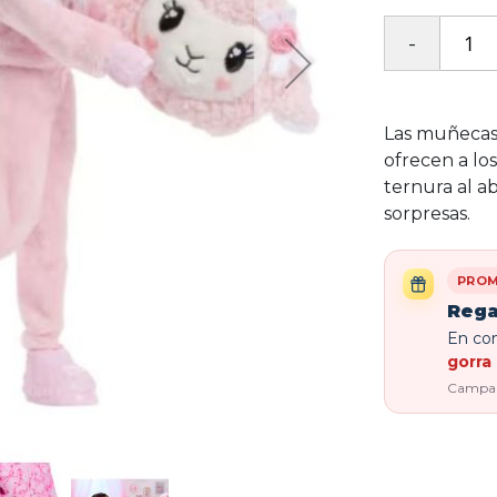
Las muñecas 
ofrecen a lo
ternura al a
sorpresas.
PROM
Rega
En com
gorra 
Campaña