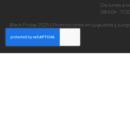
De lunes a vi
09.00h · 17.3
Black Friday 2025
|
Promociones en juguetes y jueg