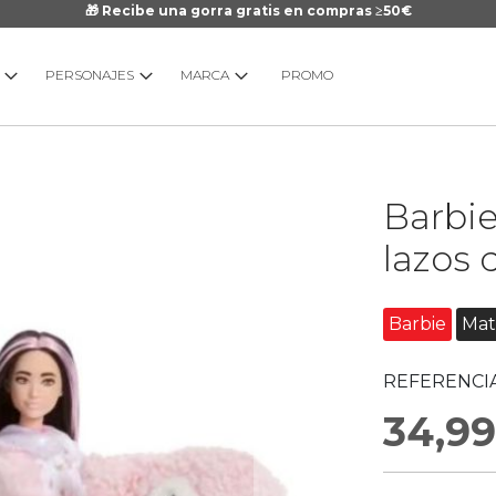
🎁 Recibe una gorra gratis en compras ≥50€
PERSONAJES
MARCA
PROMO
Saltar
Barbi
al
comienzo
lazos 
de
la
galería
Barbie
Mat
de
imágenes
REFERENCIA
34,99