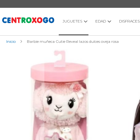
Ir
al
contenido
JUGUETES
EDAD
DISFRACES
Inicio
Barbie muñeca Cutie Reveal lazos dulces oveja rosa
Saltar
al
final
de
la
galería
de
imágenes