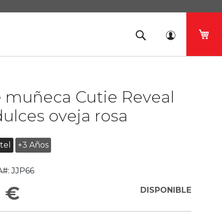
Mi 
e muñeca Cutie Reveal
dulces oveja rosa
tel
+3 Años
#:
JJP66
 €
DISPONIBLE