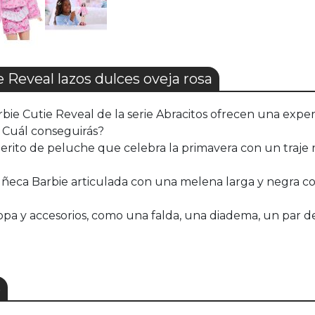
eveal lazos dulces oveja rosa
bie Cutie Reveal de la serie Abracitos ofrecen una exper
. Cuál conseguirás?
ito de peluche que celebra la primavera con un traje ro
uñeca Barbie articulada con una melena larga y negra con
ropa y accesorios, como una falda, una diadema, un par d
S