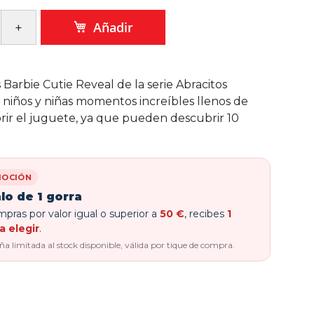
Añadir
Barbie Cutie Reveal de la serie Abracitos
s niños y niñas momentos increíbles llenos de
brir el juguete, ya que pueden descubrir 10
OCIÓN
lo de 1 gorra
pras por valor igual o superior a
50 €
, recibes
1
a elegir
.
 limitada al stock disponible, válida por tique de compra.