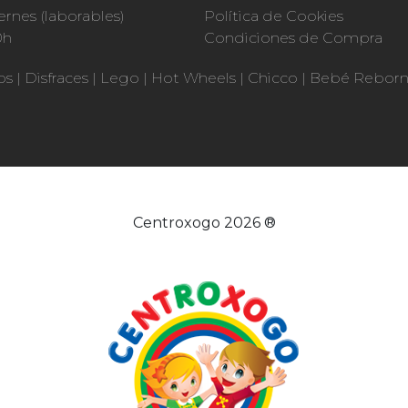
ernes (laborables)
Política de Cookies
0h
Condiciones de Compra
os
|
Disfraces
|
Lego
|
Hot Wheels
|
Chicco
|
Bebé Rebor
Centroxogo 2026 ®