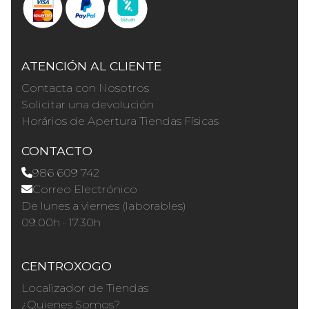
ATENCIÓN AL CLIENTE
Contacta con Nosotros
Solicitar una devolución
Horários de Apertura Tiendas Físicas
CONTACTO
986 609 742
Correo Electrónico
De lunes a viernes (laborables)
09.00h · 17.30h
CENTROXOGO
Localizador de Tiendas
¿Quienes Somos?