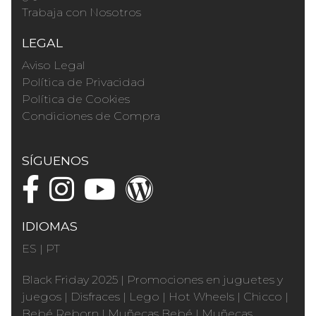
Trabaja con Nosotros
LEGAL
Aviso Legal
Política de Privacidad
Política de Cookies
Condiciones de Compra
SÍGUENOS
IDIOMAS
ES
|
PT
Black Friday 2025
|
Promociones en juguetes y
juegos
|
Disfraces
|
Lego
|
Hot Wheels
|
Chicco
|
Bebé Reborn
|
Muñecas Bebé
|
Muñecas