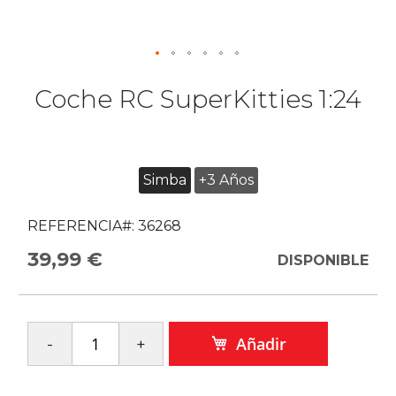
Coche RC SuperKitties 1:24
Simba
+3 Años
REFERENCIA#:
36268
39,99 €
DISPONIBLE
Añadir