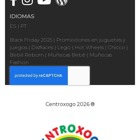
IDIOMAS
ES
|
PT
Black Friday 2025
|
Promociones en juguetes y
juegos
|
Disfraces
|
Lego
|
Hot Wheels
|
Chicco
|
Bebé Reborn
|
Muñecas Bebé
|
Muñecas
Fashion
Centroxogo 2026 ®