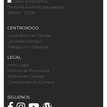
Correo Electrónico
De lunes a viernes (laborables)
09.00h · 17.30h
CENTROXOGO
Localizador de Tiendas
¿Quienes Somos?
Trabaja con Nosotros
LEGAL
Aviso Legal
Política de Privacidad
Política de Cookies
Condiciones de Compra
SÍGUENOS