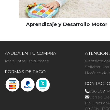
Aprendizaje y Desarrollo Motor
AYUDA EN TU COMPRA
ATENCIÓN 
Preguntas Frecuentes
Contacta co
Solicitar un
FORMAS DE PAGO
Horários de 
CONTACT
986 609 7
Correo Ele
De lunes a vi
09.00h · 17.3