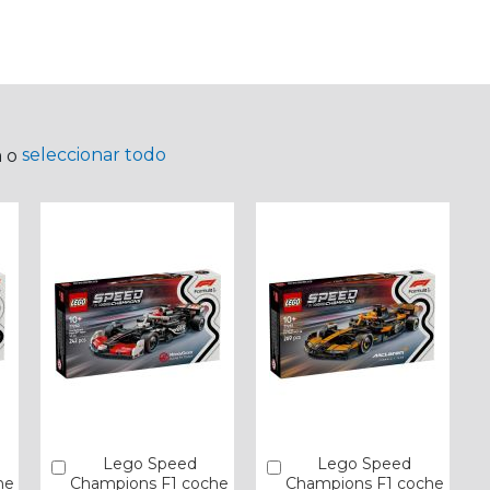
seleccionar todo
a o
Lego Speed
Lego Speed
Añadir
Añadir
he
Champions F1 coche
Champions F1 coche