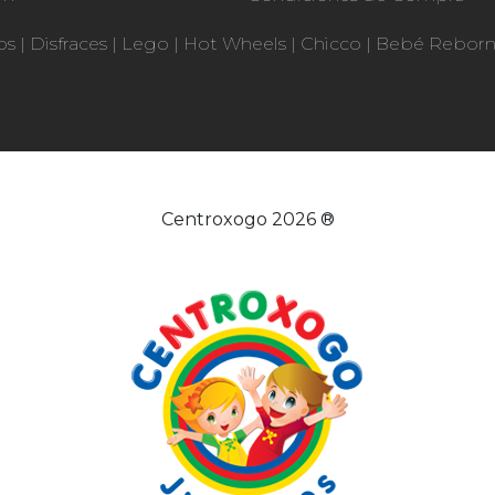
os
|
Disfraces
|
Lego
|
Hot Wheels
|
Chicco
|
Bebé Rebor
Centroxogo 2026 ®