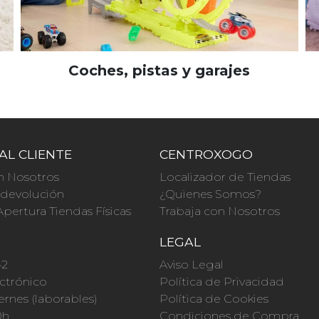
Coches, pistas y garajes
AL CLIENTE
CENTROXOGO
n Nosotros
Localizador de Tiendas
a devolución
¿Quienes Somos?
Apertura Tiendas Físicas
Trabaja con Nosotros
O
LEGAL
42
Aviso Legal
ctrónico
Política de Privacidad
ernes (laborables)
Política de Cookies
0h
Condiciones de Compra