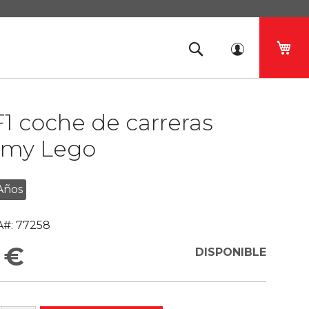
Mi 
1 coche de carreras
my Lego
Años
#:
77258
 €
DISPONIBLE