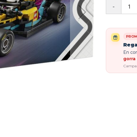
PROM
Rega
En com
gorra 
Campaña