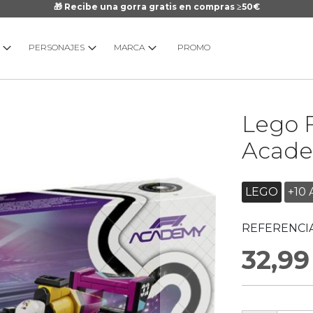
🎁 Recibe una gorra gratis en compras ≥50€
PERSONAJES
MARCA
PROMO
Saltar
Lego F
al
comienzo
Acade
de
la
galería
LEGO
+10 
de
imágenes
REFERENCIA
32,99