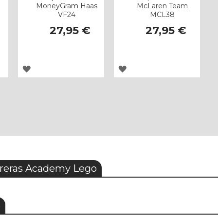
MoneyGram Haas
McLaren Team
VF24
MCL38
27,95 €
27,95 €
AGREGAR
AGREGAR
A
A
LOS
LOS
FAVORITOS
FAVORITOS
reras Academy Lego
S