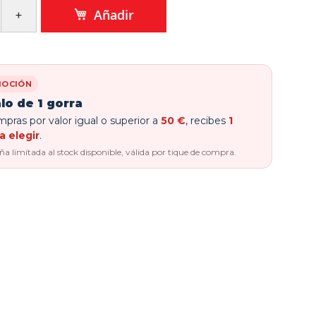
Añadir
OCIÓN
lo de 1 gorra
pras por valor igual o superior a
50 €
, recibes
1
a elegir
.
 limitada al stock disponible, válida por tique de compra.