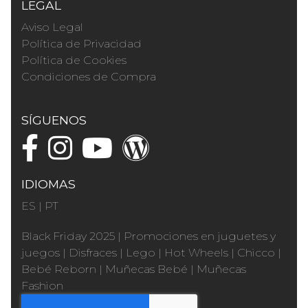
LEGAL
Aviso Legal
Política de Privacidad
Política de Cookies
Condiciones de Compra
SÍGUENOS
IDIOMAS
ES
|
PT
Black Friday 2025
|
Promociones en juguetes y
juegos
|
Disfraces
|
Lego
|
Hot Wheels
|
Chicco
|
Bebé Reborn
|
Muñecas Bebé
|
Muñecas
Fashion