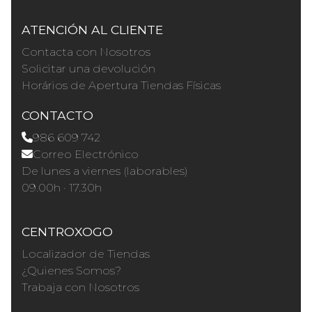
ATENCIÓN AL CLIENTE
Contacta con Nosotros
Solicitar una devolución
Horários de Apertura Tiendas Físicas
CONTACTO
986 609 742
Correo Electrónico
De lunes a viernes (laborables)
09.00h · 17.30h
CENTROXOGO
Localizador de Tiendas
¿Quienes Somos?
Trabaja con Nosotros