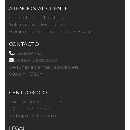
ATENCIÓN AL CLIENTE
Contacta con Nosotros
Solicitar una devolución
Horários de Apertura Tiendas Físicas
CONTACTO
986 609 742
Correo Electrónico
De lunes a viernes (laborables)
09.00h · 17.30h
CENTROXOGO
Localizador de Tiendas
¿Quienes Somos?
Trabaja con Nosotros
LEGAL