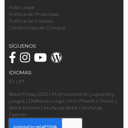
Aviso Legal
Política de Privacidad
Política de Cookies
Condiciones de Compra
SÍGUENOS
IDIOMAS
ES
|
PT
Black Friday 2025
|
Promociones en juguetes y
juegos
|
Disfraces
|
Lego
|
Hot Wheels
|
Chicco
|
Bebé Reborn
|
Muñecas Bebé
|
Muñecas
Fashion