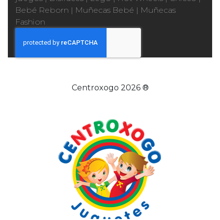
Bebé Reborn
|
Muñecas Bebé
|
Muñecas
Fashion
Centroxogo 2026 ®