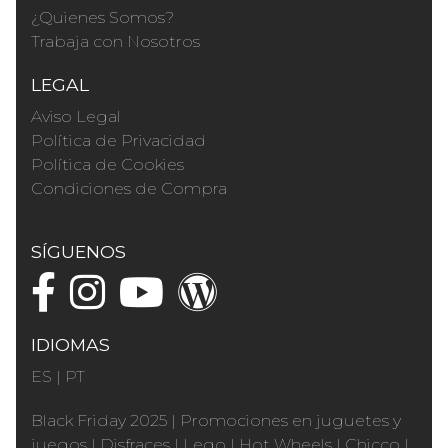
¿Quienes Somos?
Trabaja con Nosotros
LEGAL
Aviso Legal
Política de Privacidad
Política de Cookies
Condiciones de Compra
SÍGUENOS
IDIOMAS
ES
|
PT
Black Friday 2025
|
Promociones en juguetes y
juegos
|
Disfraces
|
Lego
|
Hot Wheels
|
Chicco
|