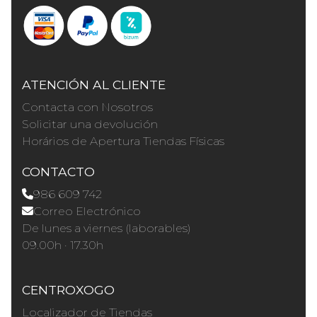
ATENCIÓN AL CLIENTE
Contacta con Nosotros
Solicitar una devolución
Horários de Apertura Tiendas Físicas
CONTACTO
986 609 742
Correo Electrónico
De lunes a viernes (laborables)
09.00h · 17.30h
CENTROXOGO
Localizador de Tiendas