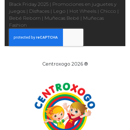
Black Friday 2025
|
Promociones en juguetes y
juegos
|
Disfraces
|
Lego
|
Hot Wheels
|
Chicco
|
Bebé Reborn
|
Muñecas Bebé
|
Muñecas
Fashion
Centroxogo 2026 ®