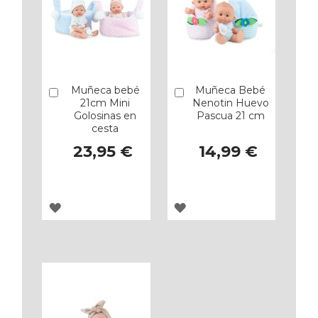
Muñeca bebé
Muñeca Bebé
Añadir
Añadir
21cm Mini
Nenotin Huevo
Golosinas en
Pascua 21 cm
cesta
23,95 €
14,99 €
AGREGAR
AGREGAR
A
A
LOS
LOS
FAVORITOS
FAVORITOS