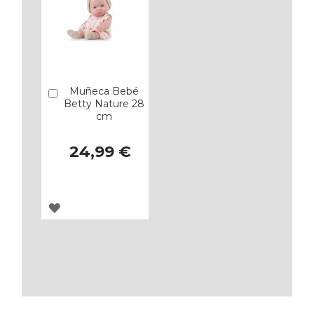
Muñeca Bebé
Añadir
Betty Nature 28
cm
24,99 €
AGREGAR
A
LOS
FAVORITOS