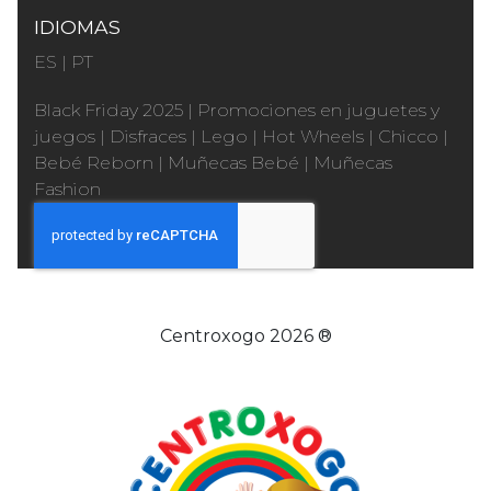
IDIOMAS
ES
|
PT
Black Friday 2025
|
Promociones en juguetes y
juegos
|
Disfraces
|
Lego
|
Hot Wheels
|
Chicco
|
Bebé Reborn
|
Muñecas Bebé
|
Muñecas
Fashion
Centroxogo 2026 ®