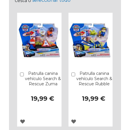
seleccionar todo
cesta o
Patrulla canina
Patrulla canina
Añadir
Añadir
vehículo Search &
vehículo Search &
Rescue Zuma
Rescue Rubble
19,99 €
19,99 €
AGREGAR
AGREGAR