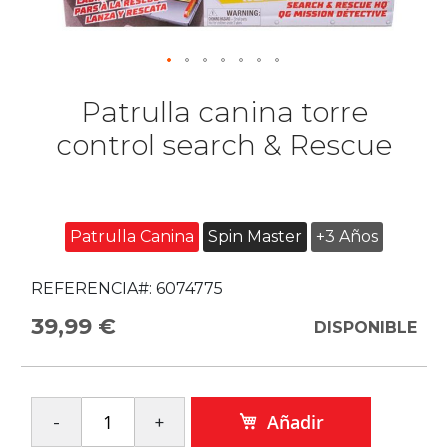
Patrulla canina torre
control search & Rescue
Patrulla Canina
Spin Master
+3 Años
REFERENCIA#:
6074775
39,99 €
DISPONIBLE
Añadir