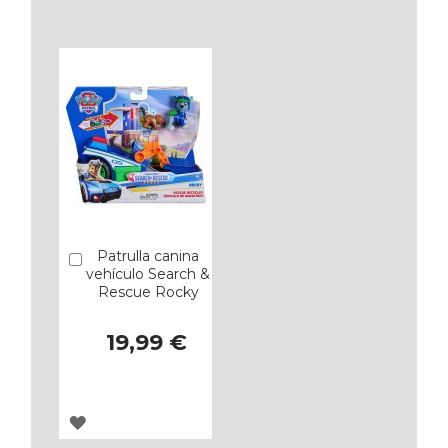
A
A
LOS
LOS
FAVORITOS
FAVORITOS
Patrulla canina
Añadir
vehículo Search &
Rescue Rocky
19,99 €
AGREGAR