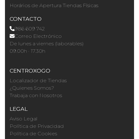
Horários de Apertura Tiendas Físicas
CONTACTO
986 609 742
Correo Electrónico
De lunes a viernes (laborables)
09.00h · 17.30h
CENTROXOGO
Localizador de Tiendas
¿Quienes Somos?
Trabaja con Nosotros
LEGAL
Aviso Legal
Política de Privacidad
Política de Cookies