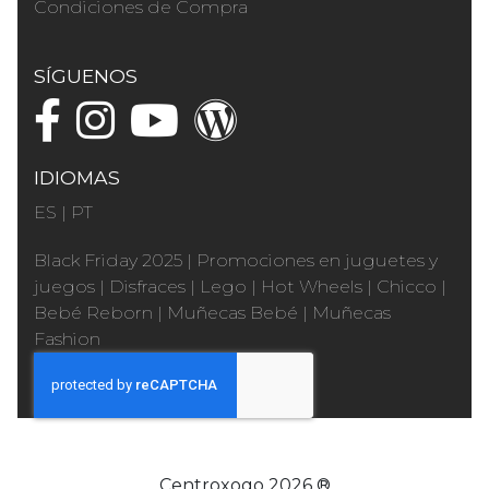
Condiciones de Compra
SÍGUENOS
IDIOMAS
ES
|
PT
Black Friday 2025
|
Promociones en juguetes y
juegos
|
Disfraces
|
Lego
|
Hot Wheels
|
Chicco
|
Bebé Reborn
|
Muñecas Bebé
|
Muñecas
Fashion
Centroxogo 2026 ®