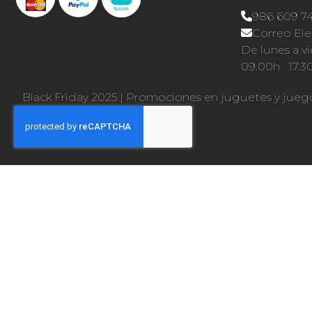
986 609 7
Correo Ele
De lunes a vi
09.00h · 17.3
Black Friday 2025
|
Promociones en juguetes y jueg