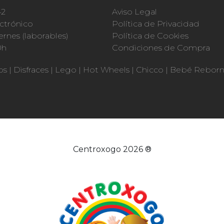
42
Aviso Legal
ctrónico
Política de Privacidad
ernes (laborables)
Política de Cookies
0h
Condiciones de Compra
os
|
Disfraces
|
Lego
|
Hot Wheels
|
Chicco
|
Bebé Rebor
Centroxogo 2026 ®