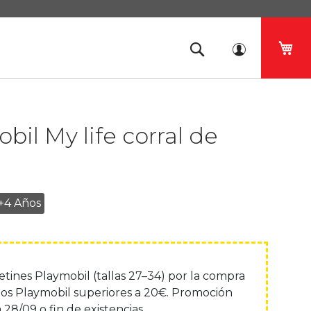
Mi 
bil My life corral de
+4 Años
lcetines Playmobil (tallas 27–34) por la compra
os Playmobil superiores a 20€. Promoción
 28/09 o fin de existencias.