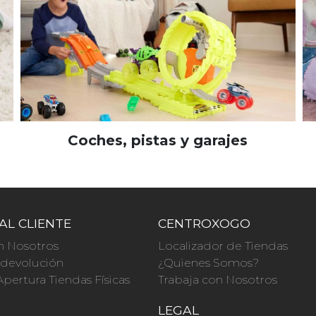
Coches, pistas y garajes
AL CLIENTE
CENTROXOGO
n Nosotros
Localizador de Tiendas
a devolución
¿Quienes Somos?
Apertura Tiendas Físicas
Trabaja con Nosotros
O
LEGAL