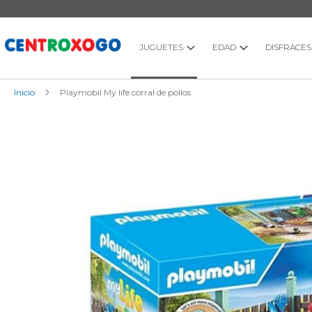
Ir
al
contenido
JUGUETES
EDAD
DISFRACES
Inicio
Playmobil My life corral de pollos
Saltar
al
final
de
la
galería
de
imágenes