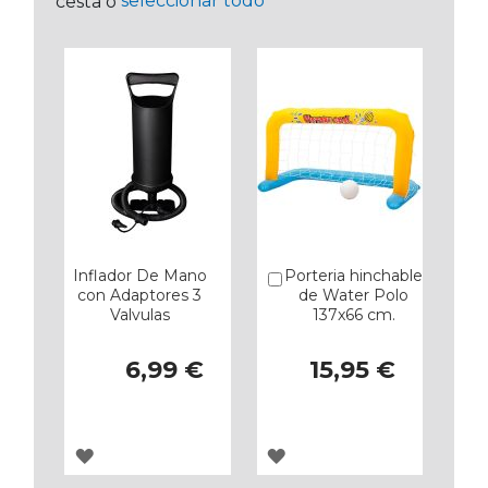
seleccionar todo
cesta o
Inflador De Mano
Porteria hinchable
Añadir
con Adaptores 3
de Water Polo
Valvulas
137x66 cm.
6,99 €
15,95 €
AGREGAR
AGREGAR