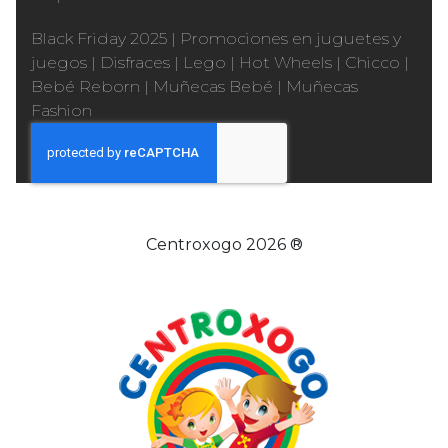
Black Friday 2025
|
Promociones en juguetes y
juegos
|
Disfraces
|
Lego
|
Hot Wheels
|
Chicco
|
Bebé Reborn
|
Muñecas Bebé
|
Muñecas
Fashion
Centroxogo 2026 ®