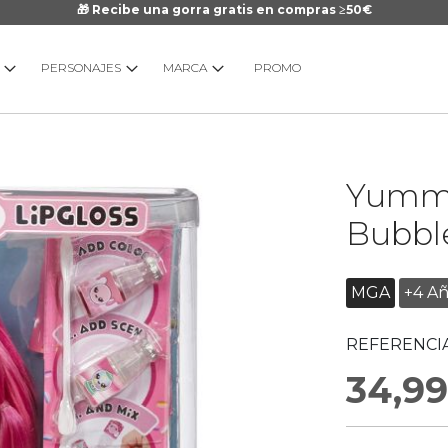
🎁 Recibe una gorra gratis en compras ≥50€
PERSONAJES
MARCA
PROMO
Saltar
Yummi
al
comienzo
Bubb
de
la
galería
MGA
+4 A
de
imágenes
REFERENCIA
34,99