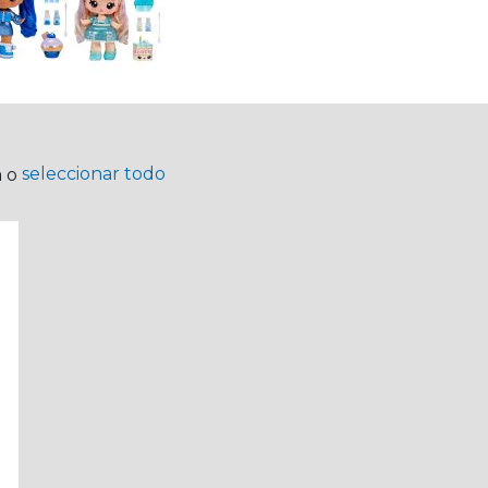
seleccionar todo
a o
m