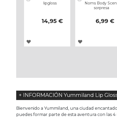
lipgloss
Noms Body Scen
sorpresa
14,95 €
6,99 €
AGREGAR
AGREGAR
A
A
LOS
LOS
FAVORITOS
FAVORITOS
+ INFORMACIÓN Yummiland Lip Glo
Bienvenido a Yummiland, una ciudad encantadora
puedes formar parte de esta aventura con las 4