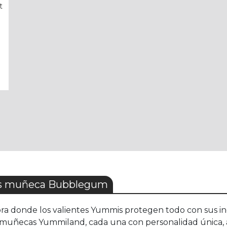
t
ss muñeca Bubblegum
 donde los valientes Yummis protegen todo con sus incr
 muñecas Yummiland, cada una con personalidad única, ac