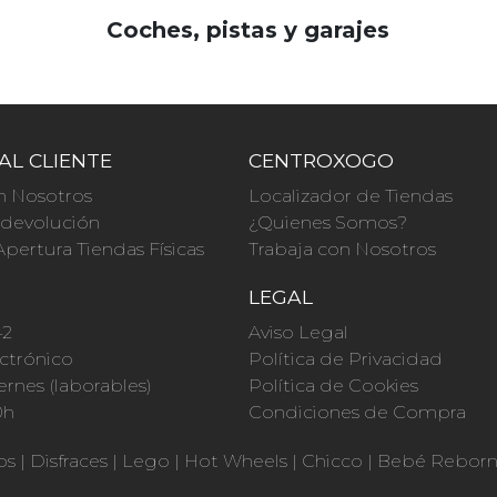
Coches, pistas y garajes
AL CLIENTE
CENTROXOGO
n Nosotros
Localizador de Tiendas
a devolución
¿Quienes Somos?
Apertura Tiendas Físicas
Trabaja con Nosotros
O
LEGAL
42
Aviso Legal
ctrónico
Política de Privacidad
ernes (laborables)
Política de Cookies
0h
Condiciones de Compra
os
|
Disfraces
|
Lego
|
Hot Wheels
|
Chicco
|
Bebé Rebor