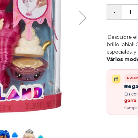
¡Descubre e
brillo labia
especiales, y
Vários mode
PROM
Rega
En com
gorra 
Campaña