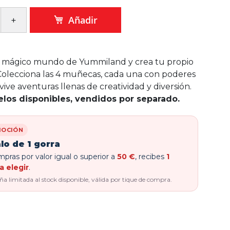
Añadir
l mágico mundo de Yummiland y crea tu propio
l! Colecciona las 4 muñecas, cada una con poderes
 vive aventuras llenas de creatividad y diversión.
los disponibles, vendidos por separado.
OCIÓN
lo de 1 gorra
pras por valor igual o superior a
50 €
, recibes
1
a elegir
.
 limitada al stock disponible, válida por tique de compra.