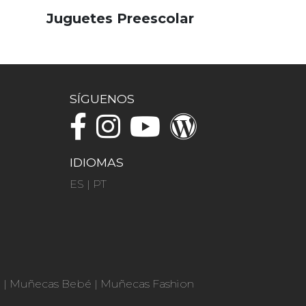
Juguetes Preescolar
SÍGUENOS
IDIOMAS
ES
|
PT
n
|
Muñecas Bebé
|
Muñecas Fashion