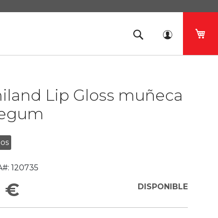
Mi 
land Lip Gloss muñeca
legum
ños
#:
120735
 €
DISPONIBLE