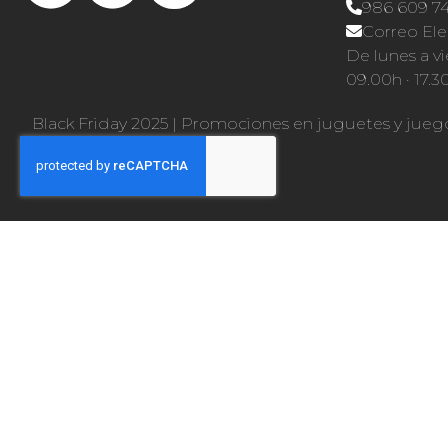
986 609 7
Correo Ele
De lunes a vi
09.00h · 17.3
Black Friday 2025
|
Promociones en juguetes y jueg