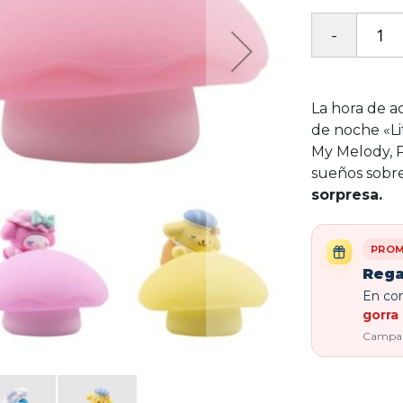
La hora de a
de noche «Li
My Melody, P
sueños sobre
sorpresa.
PROM
Rega
En com
gorra 
Campaña