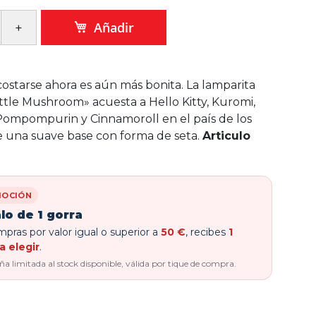
Añadir
costarse ahora es aún más bonita. La lamparita
ttle Mushroom» acuesta a Hello Kitty, Kuromi,
ompompurin y Cinnamoroll en el país de los
 una suave base con forma de seta.
Articulo
OCIÓN
lo de 1 gorra
pras por valor igual o superior a
50 €
, recibes
1
a elegir
.
 limitada al stock disponible, válida por tique de compra.