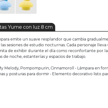
tas Yume con luz 8 cm
lámpara emite un suave resplandor que cambia gradualme
 o las sesiones de estudio nocturnas. Cada personaje lle
nita de exhibir durante el día como reconfortante por la
s de noche, estanterías y espacios de trabajo.
i, My Melody, Pompompurin, Cinnamoroll • Lámpara en for
as y posturas para dormir • Elemento decorativo listo par