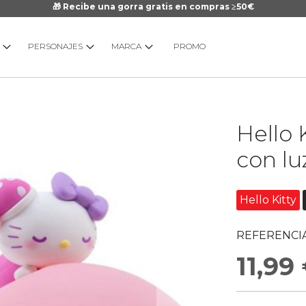
🎁 Recibe una gorra gratis en compras ≥50€
PERSONAJES
MARCA
PROMO
Saltar
Hello 
al
comienzo
con lu
de
la
galería
Hello Kitty
de
imágenes
REFERENCIA
11,99