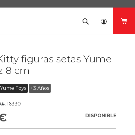
Mi 
Kitty figuras setas Yume
z 8 cm
Yume Toys
+3 Años
#:
16330
 €
DISPONIBLE