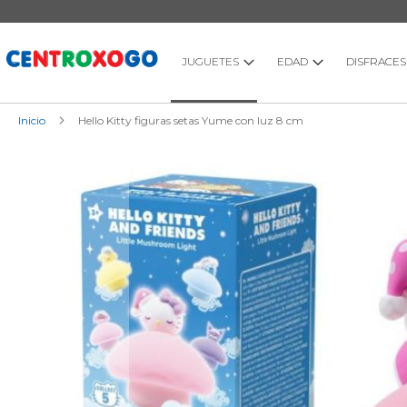
Ir
al
contenido
JUGUETES
EDAD
DISFRACES
Inicio
Hello Kitty figuras setas Yume con luz 8 cm
Saltar
al
final
de
la
galería
de
imágenes