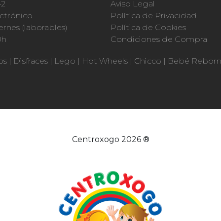
42
Aviso Legal
ctrónico
Política de Privacidad
ernes (laborables)
Política de Cookies
0h
Condiciones de Compra
os
|
Disfraces
|
Lego
|
Hot Wheels
|
Chicco
|
Bebé Rebor
Centroxogo 2026 ®