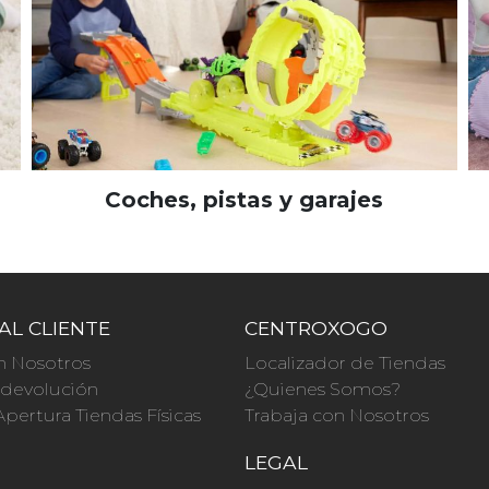
Coches, pistas y garajes
AL CLIENTE
CENTROXOGO
n Nosotros
Localizador de Tiendas
a devolución
¿Quienes Somos?
Apertura Tiendas Físicas
Trabaja con Nosotros
O
LEGAL