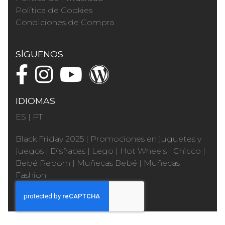
Política de Cookies
Condiciones de Compra
SÍGUENOS
IDIOMAS
ES
|
PT
Black Friday 2025
|
Promociones en juguetes y
juegos
|
Disfraces
|
Lego
|
Hot Wheels
|
Chicco
|
Bebé Reborn
|
Muñecas Bebé
|
Muñecas
Fashion