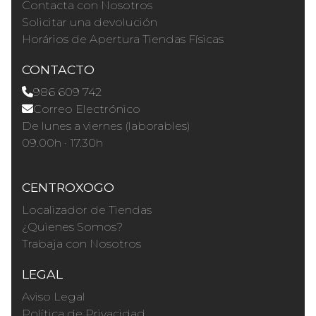
Contacta con Nosotros
Solicitar una devolución
Horários de Apertura Tiendas Físicas
CONTACTO
986 609 742
Correo Electrónico
De lunes a viernes (laborables)
09.00h · 17.30h
CENTROXOGO
Localizador de Tiendas
¿Quienes Somos?
Trabaja con Nosotros
LEGAL
Aviso Legal
Política de Privacidad