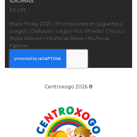
IDIOMAS
ES
|
PT
Black Friday 2025
|
Promociones en juguetes y
juegos
|
Disfraces
|
Lego
|
Hot Wheels
|
Chicco
|
Bebé Reborn
|
Muñecas Bebé
|
Muñecas
Fashion
Centroxogo 2026 ®