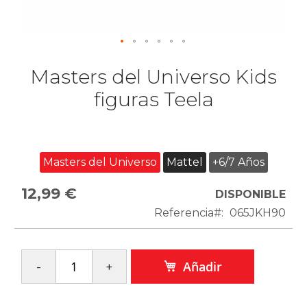
Masters del Universo Kids
figuras Teela
Masters del Universo
Mattel
+6/7 Años
12,99 €
DISPONIBLE
Referencia
065JKH90
Añadir