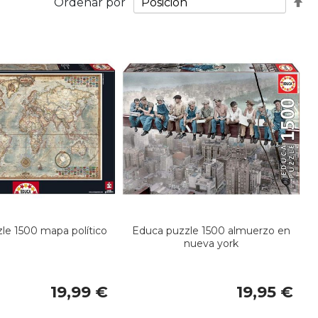
Fij
Ordenar por
Di
De
le 1500 mapa político
Educa puzzle 1500 almuerzo en
nueva york
19,99 €
19,95 €