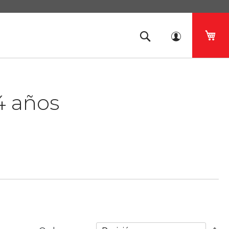
Mi 
4 años