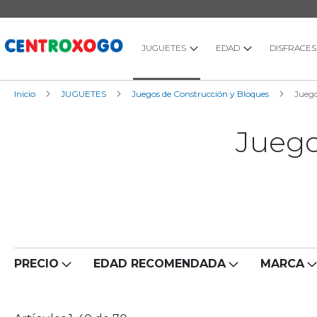
Ir
al
contenido
JUGUETES
EDAD
DISFRACES
Inicio
JUGUETES
Juegos de Construcción y Bloques
Juego
Juego
PRECIO
EDAD RECOMENDADA
MARCA