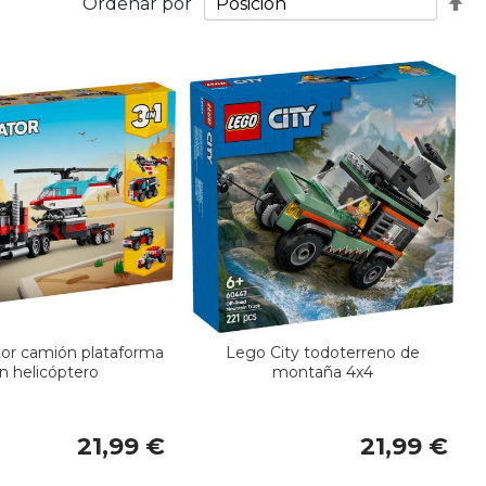
Fij
Ordenar por
Di
De
or camión plataforma
Lego City todoterreno de
n helicóptero
montaña 4x4
21,99 €
21,99 €