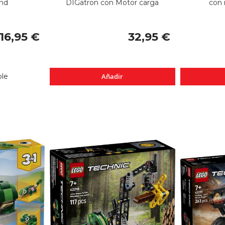
End
DIGatron con Motor carga
con 
16,95 €
32,95 €
ble
Añadir