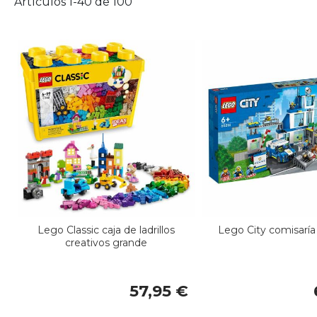
Artículos
1
-
40
de
100
Lego Classic caja de ladrillos
Lego City comisaría 
creativos grande
57,95 €