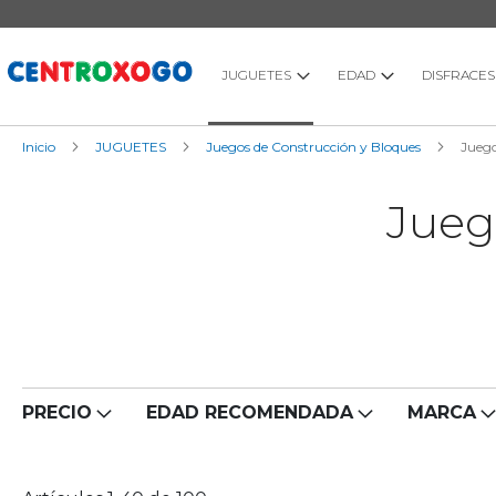
Ir
al
contenido
JUGUETES
EDAD
DISFRACES
Inicio
JUGUETES
Juegos de Construcción y Bloques
Juego
Jueg
PRECIO
EDAD RECOMENDADA
MARCA