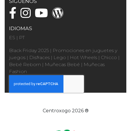
SÍGUENOS
IDIOMAS
ES
|
PT
Black Friday 2025
|
Promociones en juguetes y
juegos
|
Disfraces
|
Lego
|
Hot Wheels
|
Chicco
|
Bebé Reborn
|
Muñecas Bebé
|
Muñecas
Fashion
Centroxogo 2026 ®