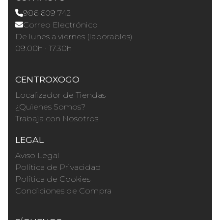
986 609 742
Correo Electrónico
De lunes a viernes (laborables)
09.00h · 17.30h
CENTROXOGO
Localizador de Tiendas
¿Quienes Somos?
Trabaja con Nosotros
LEGAL
Aviso Legal
Política de Privacidad
Política de Cookies
Condiciones de Compra