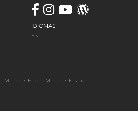
IDIOMAS
ES
|
PT
n
|
Muñecas Bebé
|
Muñecas Fashion