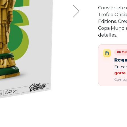
Conviértete 
Trofeo Ofici
Editions. Cr
Copa Mundia
detalles.
PROM
Rega
En com
gorra 
Campaña