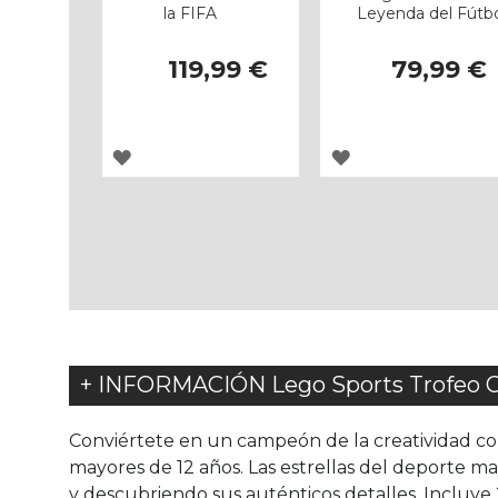
la FIFA
Leyenda del Fútb
119,99 €
79,99 €
AGREGAR
AGREGAR
A
A
LOS
LOS
FAVORITOS
FAVORITOS
+ INFORMACIÓN Lego Sports Trofeo Of
Conviértete en un campeón de la creatividad con
mayores de 12 años. Las estrellas del deporte m
y descubriendo sus auténticos detalles. Incluye 2