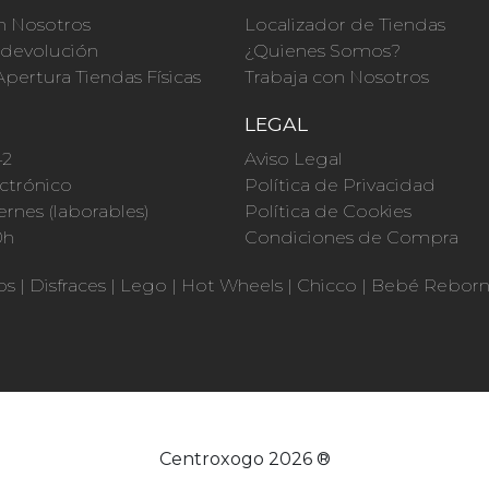
n Nosotros
Localizador de Tiendas
a devolución
¿Quienes Somos?
Apertura Tiendas Físicas
Trabaja con Nosotros
O
LEGAL
42
Aviso Legal
ctrónico
Política de Privacidad
ernes (laborables)
Política de Cookies
0h
Condiciones de Compra
os
|
Disfraces
|
Lego
|
Hot Wheels
|
Chicco
|
Bebé Rebor
Centroxogo 2026 ®