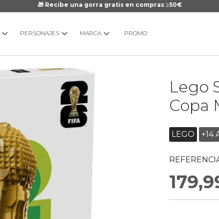
🎁 Recibe una gorra gratis en compras ≥50€
PERSONAJES
MARCA
PROMO
Saltar
Lego S
al
comienzo
Copa 
de
la
galería
LEGO
+14 
de
imágenes
REFERENCIA
179,9