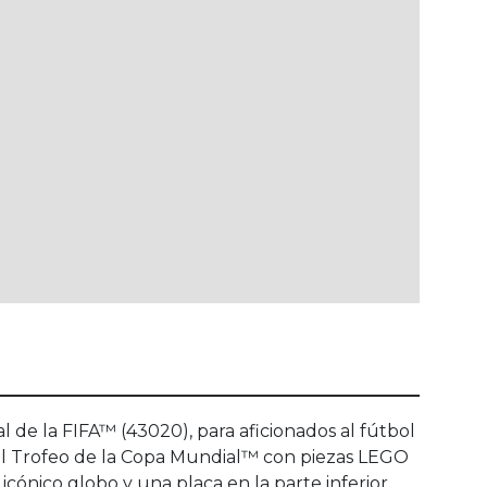
 de la FIFA™ (43020), para aficionados al fútbol
 del Trofeo de la Copa Mundial™ con piezas LEGO
icónico globo y una placa en la parte inferior