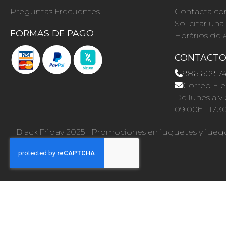
Preguntas Frecuentes
Contacta co
Solicitar un
FORMAS DE PAGO
Horários de 
CONTACT
986 609 7
Correo Ele
De lunes a vi
09.00h · 17.3
Black Friday 2025
|
Promociones en juguetes y jueg