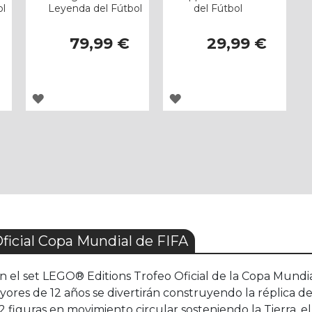
ol
Leyenda del Fútbol
del Fútbol
79,99 €
29,99 €
AGREGAR
AGREGAR
A
A
LOS
LOS
FAVORITOS
FAVORITOS
icial Copa Mundial de FIFA
 el set LEGO® Editions Trofeo Oficial de la Copa Mundial
ayores de 12 años se divertirán construyendo la réplica
 figuras en movimiento circular sosteniendo la Tierra, el 