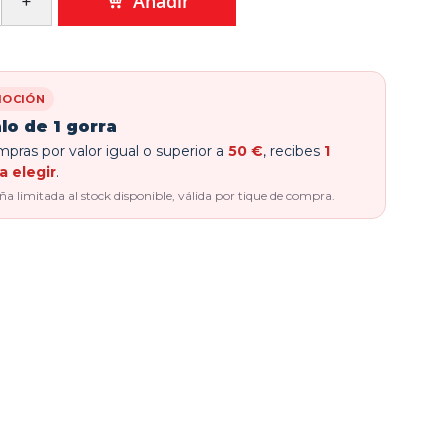
Añadir
OCIÓN
lo de 1 gorra
pras por valor igual o superior a
50 €
, recibes
1
a elegir
.
 limitada al stock disponible, válida por tique de compra.