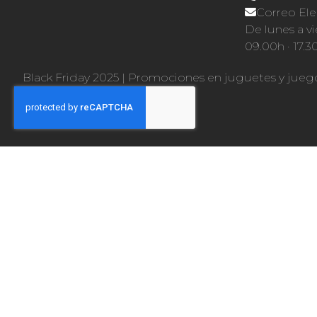
Correo Ele
De lunes a vi
09.00h · 17.3
Black Friday 2025
|
Promociones en juguetes y jueg