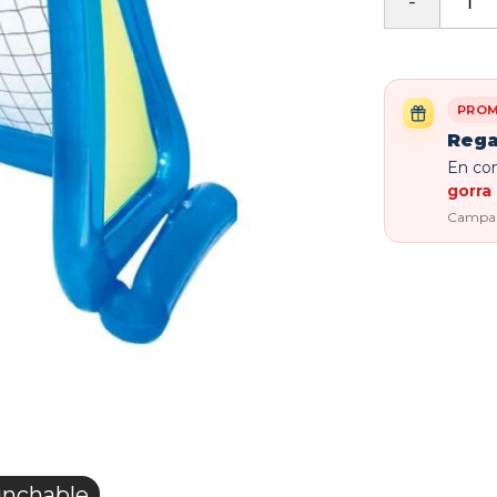
PROM
Rega
En com
gorra 
Campaña
inchable