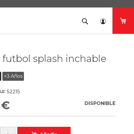
Mi 
 futbol splash inchable
+3 Años
#:
52215
 €
DISPONIBLE