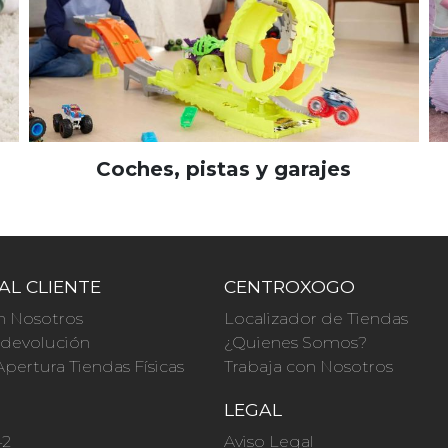
Coches, pistas y garajes
AL CLIENTE
CENTROXOGO
n Nosotros
Localizador de Tiendas
a devolución
¿Quienes Somos?
Apertura Tiendas Físicas
Trabaja con Nosotros
O
LEGAL
42
Aviso Legal