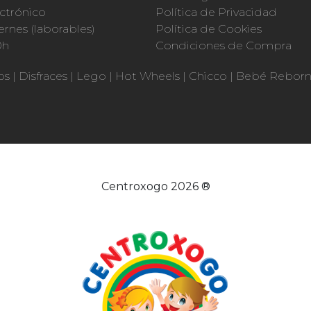
ctrónico
Política de Privacidad
ernes (laborables)
Política de Cookies
0h
Condiciones de Compra
os
|
Disfraces
|
Lego
|
Hot Wheels
|
Chicco
|
Bebé Rebor
Centroxogo 2026 ®