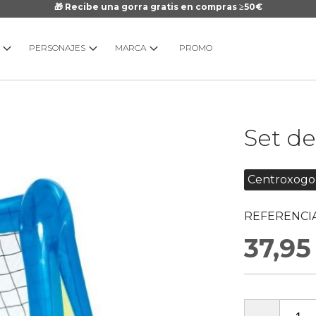
🎁 Recibe una gorra gratis en compras ≥50€
PERSONAJES
MARCA
PROMO
Saltar
Set de
al
comienzo
de
Centroxogo
la
galería
REFERENCIA
de
imágenes
37,95