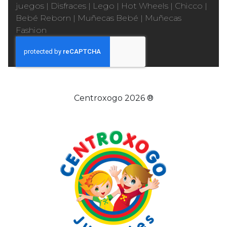
juegos
|
Disfraces
|
Lego
|
Hot Wheels
|
Chicco
|
Bebé Reborn
|
Muñecas Bebé
|
Muñecas
Fashion
Centroxogo 2026 ®