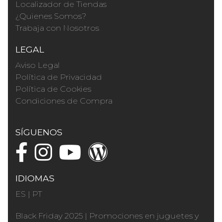
Localizador de Tiendas
¿Quienes Somos?
Trabaja con Nosotros
LEGAL
Aviso Legal
Política de Privacidad
Política de Cookies
Condiciones de Compra
SÍGUENOS
IDIOMAS
ES
|
PT
Black Friday 2025
|
Promociones en juguetes y