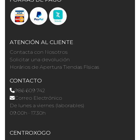
ATENCIÓN AL CLIENTE
Contacta con Nosotros
Solicitar una devolución
Horários de Apertura Tiendas Físicas
CONTACTO
986 609 742
Correo Electrónico
De lunes a viernes (laborables)
09.00h · 17.30h
CENTROXOGO