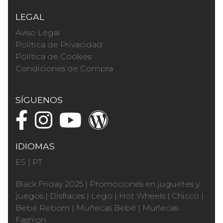
LEGAL
Aviso Legal
Política de Privacidad
Política de Cookies
Condiciones de Compra
SÍGUENOS
IDIOMAS
ES
|
PT
Black Friday 2025
|
Promociones en juguetes y
juegos
|
Disfraces
|
Lego
|
Hot Wheels
|
Chicco
|
Bebé Reborn
|
Muñecas Bebé
|
Muñecas
Fashion