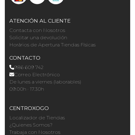
ATENCIÓN AL CLIENTE
Contacta con Nosotros
Solicitar una devolución
Horários de Apertura Tiendas Físicas
CONTACTO
986 609 742
Correo Electrónico
De lunes a viernes (laborables)
09.00h · 17.30h
CENTROXOGO
Localizador de Tiendas
¿Quienes Somos?
Trabaja con Nosotros