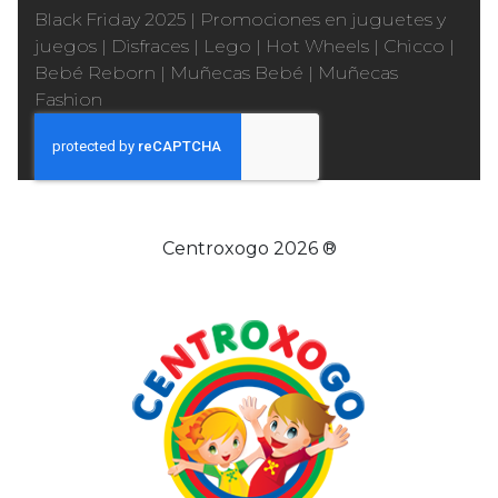
Black Friday 2025
|
Promociones en juguetes y
juegos
|
Disfraces
|
Lego
|
Hot Wheels
|
Chicco
|
Bebé Reborn
|
Muñecas Bebé
|
Muñecas
Fashion
Centroxogo 2026 ®