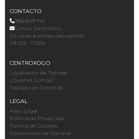
CONTACTO
986 609 742
Correo Electrónico
De lunes a viernes (laborables)
09.00h · 17.30h
CENTROXOGO
Localizador de Tiendas
¿Quienes Somos?
Trabaja con Nosotros
LEGAL
Aviso Legal
Política de Privacidad
Política de Cookies
Condiciones de Compra