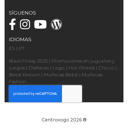
SÍGUENOS
IDIOMAS
ES
|
PT
Black Friday 2025
|
Promociones en juguetes y
juegos
|
Disfraces
|
Lego
|
Hot Wheels
|
Chicco
|
Bebé Reborn
|
Muñecas Bebé
|
Muñecas
Fashion
Centroxogo 2026 ®