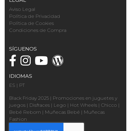
Aviso Legal
Política de Privacidad
Política de Cookies
Condiciones de Compra
SÍGUENOS
IDIOMAS
ES
|
PT
Black Friday 2025
|
Promociones en juguetes y
juegos
|
Disfraces
|
Lego
|
Hot Wheels
|
Chicco
|
Bebé Reborn
|
Muñecas Bebé
|
Muñecas
Fashion