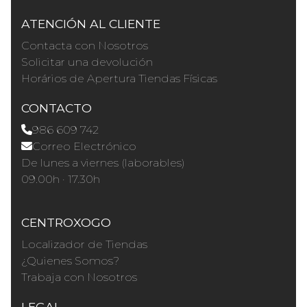
ATENCIÓN AL CLIENTE
Contacta con Nosotros
Solicitar una devolución
Horários de Apertura Tiendas Físicas
CONTACTO
986 609 742
Correo Electrónico
De lunes a viernes (laborables)
09.00h · 17.30h
CENTROXOGO
Localizador de Tiendas
¿Quienes Somos?
Trabaja con Nosotros
LEGAL