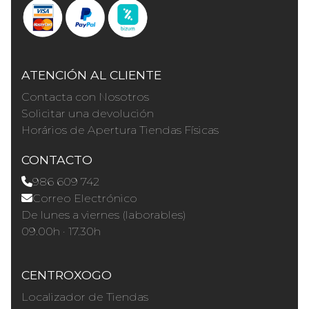
ATENCIÓN AL CLIENTE
Contacta con Nosotros
Solicitar una devolución
Horários de Apertura Tiendas Físicas
CONTACTO
986 609 742
Correo Electrónico
De lunes a viernes (laborables)
09.00h · 17.30h
CENTROXOGO
Localizador de Tiendas