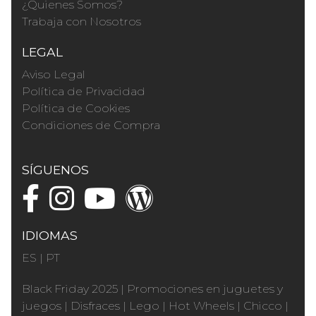
¿Quienes Somos?
Trabaja con Nosotros
LEGAL
Aviso Legal
Política de Privacidad
Política de Cookies
Condiciones de Compra
SÍGUENOS
IDIOMAS
ES
|
PT
Black Friday 2025
|
Promociones en juguetes y
juegos
|
Disfraces
|
Lego
|
Hot Wheels
|
Chicco
|