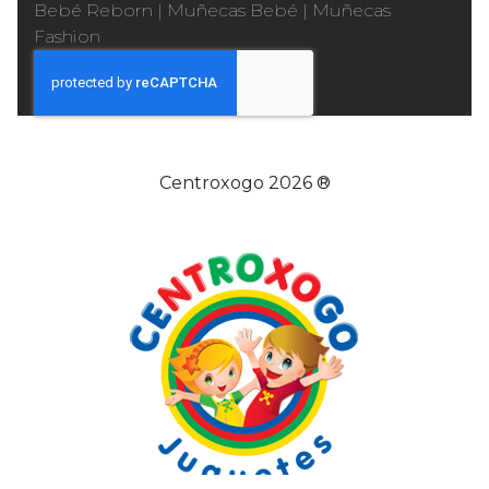
Bebé Reborn
|
Muñecas Bebé
|
Muñecas
Fashion
Centroxogo 2026 ®