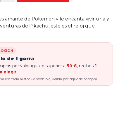
es amante de Pokemon y le encanta vivir una y
aventuras de Pikachu, este es el reloj que
OCIÓN
lo de 1 gorra
pras por valor igual o superior a
50 €
, recibes
1
a elegir
.
 limitada al stock disponible, válida por tique de compra.