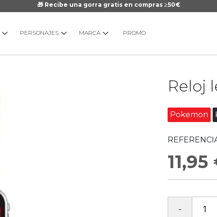
🎁 Recibe una gorra gratis en compras ≥50€
PERSONAJES
MARCA
PROMO
Saltar
Reloj
al
comienzo
de
Pokemon
la
galería
REFERENCIA
de
imágenes
11,95