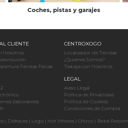
Coches, pistas y garajes
AL CLIENTE
CENTROXOGO
n Nosotros
Localizador de Tiendas
a devolución
¿Quienes Somos?
Apertura Tiendas Físicas
Trabaja con Nosotros
O
LEGAL
42
Aviso Legal
ctrónico
Política de Privacidad
ernes (laborables)
Política de Cookies
0h
Condiciones de Compra
os
|
Disfraces
|
Lego
|
Hot Wheels
|
Chicco
|
Bebé Rebor