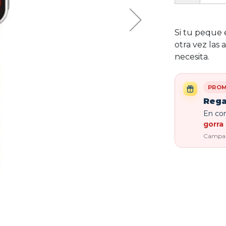
Si tu peque 
otra vez las 
necesita.
PROM
Rega
En com
gorra 
Campaña