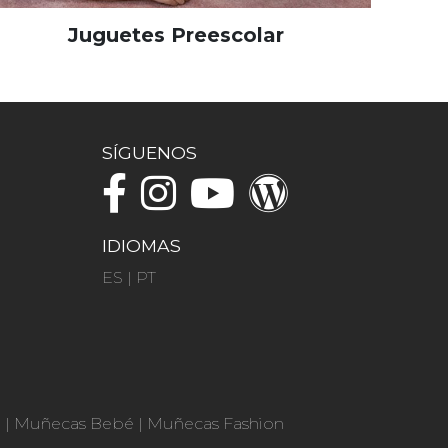
Juguetes Preescolar
SÍGUENOS
IDIOMAS
ES
|
PT
n
|
Muñecas Bebé
|
Muñecas Fashion