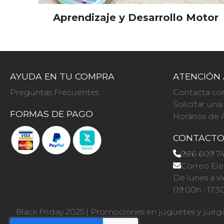
Aprendizaje y Desarrollo Motor
AYUDA EN TU COMPRA
ATENCIÓN 
Preguntas Frecuentes
Contacta co
Solicitar un
FORMAS DE PAGO
Horários de 
CONTACT
986 609 7
Correo Ele
De lunes a vi
09.00h · 17.3
Black Friday 2025
|
Promociones en juguetes y jueg