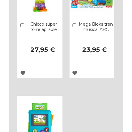
Chicco súper
Mega Bloks tren
Añadir
Añadir
torre apilable
musical ABC
27,95 €
23,95 €
AGREGAR
AGREGAR
A
A
LOS
LOS
FAVORITOS
FAVORITOS