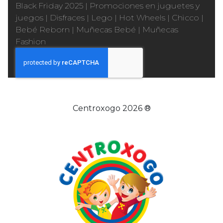
Black Friday 2025
|
Promociones en juguetes y
juegos
|
Disfraces
|
Lego
|
Hot Wheels
|
Chicco
|
Bebé Reborn
|
Muñecas Bebé
|
Muñecas
Fashion
Centroxogo 2026 ®