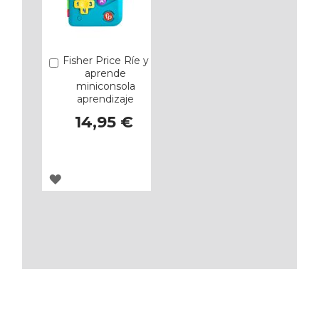
Fisher Price Ríe y
Añadir
aprende
miniconsola
aprendizaje
14,95 €
AGREGAR
A
LOS
FAVORITOS