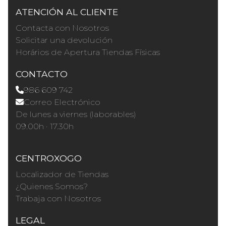
ATENCIÓN AL CLIENTE
Contacta con Nosotros
Solicitar una devolución
Horários de Apertura Tiendas Físicas
CONTACTO
986 609 742
Correo Electrónico
De lunes a viernes (laborables)
09.00h · 17.30h
CENTROXOGO
Localizador de Tiendas
¿Quienes Somos?
Trabaja con Nosotros
LEGAL