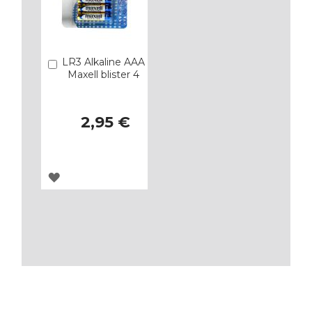
LR3 Alkaline AAA
Añadir
Maxell blister 4
2,95 €
AGREGAR
A
LOS
FAVORITOS