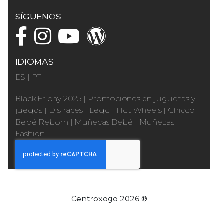
SÍGUENOS
IDIOMAS
ES
|
PT
Black Friday 2025
|
Promociones en juguetes y
juegos
|
Disfraces
|
Lego
|
Hot Wheels
|
Chicco
|
Bebé Reborn
|
Muñecas Bebé
|
Muñecas
Fashion
Centroxogo 2026 ®