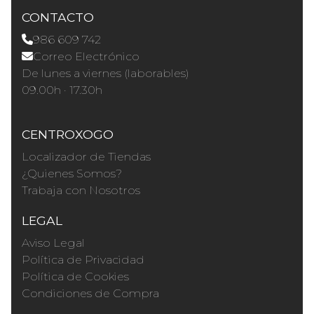
CONTACTO
986 609 742
Correo Electrónico
De lunes a viernes (laborables)
09.00h · 17.30h
CENTROXOGO
Localizador de Tiendas
¿Quienes Somos?
Trabaja con Nosotros
LEGAL
Aviso Legal
Política de Privacidad
Política de Cookies
Condiciones de Compra