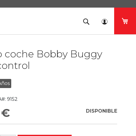
Mi 
o coche Bobby Buggy
control
Años
#:
9152
 €
DISPONIBLE