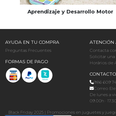
Aprendizaje y Desarrollo Motor
AYUDA EN TU COMPRA
ATENCIÓN 
Preguntas Frecuentes
Contacta co
Solicitar un
FORMAS DE PAGO
Horários de 
CONTACT
986 609 7
Correo Ele
De lunes a vi
09.00h · 17.3
Black Friday 2025
|
Promociones en juguetes y jueg