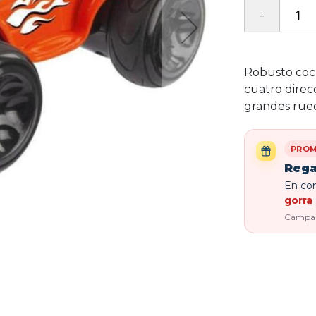
Robusto coc
cuatro direc
grandes rue
PROM
Rega
En com
gorra 
Campaña