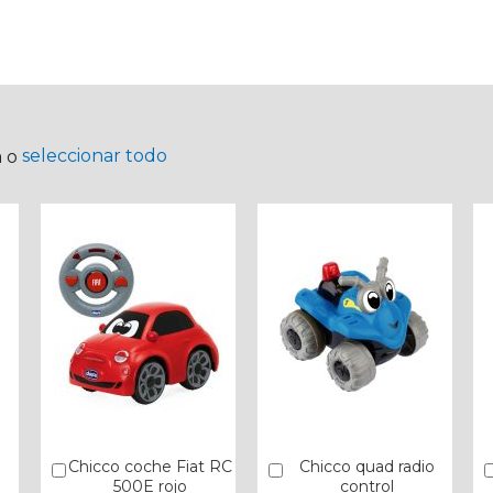
seleccionar todo
a o
Chicco coche Fiat RC
Chicco quad radio
Añadir
Añadir
500E rojo
control