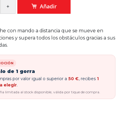
Añadir
he con mando a distancia que se mueve en
ciones y supera todos los obstáculos gracias a sus
das.
OCIÓN
lo de 1 gorra
pras por valor igual o superior a
50 €
, recibes
1
a elegir
.
 limitada al stock disponible, válida por tique de compra.