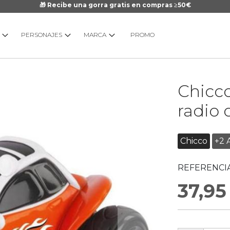
🎁 Recibe una gorra gratis en compras ≥50€
PERSONAJES
MARCA
PROMO
Saltar
Chicc
al
comienzo
radio 
de
la
galería
Chicco
+2 
de
imágenes
REFERENCIA
37,95