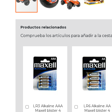
Productos relacionados
Comprueba los artículos para añadir a la cest
LR3 Alkaline AAA
LR6 Alkaline AA
Añadir
Añadir
Maxell blister 4
Maxell blister 4