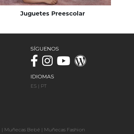
Juguetes Preescolar
SÍGUENOS
IDIOMAS
ES
|
PT
n
|
Muñecas Bebé
|
Muñecas Fashion