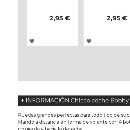
2,95 €
2,95 €
AGREGAR
AGREGAR
A
A
LOS
LOS
FAVORITOS
FAVORITOS
+ INFORMACIÓN Chicco coche Bobby B
Ruedas grandes perfectas para todo tipo de supe
Mando a distancia en forma de volante con 4 bot
izquierda y hacia la derecha.