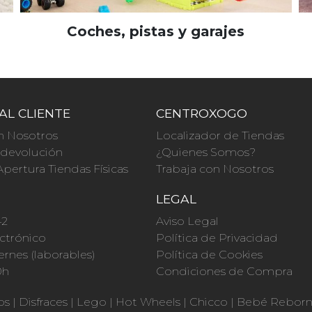
Coches, pistas y garajes
AL CLIENTE
CENTROXOGO
n Nosotros
Localizador de Tiendas
a devolución
¿Quienes Somos?
Apertura Tiendas Físicas
Trabaja con Nosotros
O
LEGAL
42
Aviso Legal
ctrónico
Política de Privacidad
ernes (laborables)
Política de Cookies
0h
Condiciones de Compra
os
|
Disfraces
|
Lego
|
Hot Wheels
|
Chicco
|
Bebé Rebor