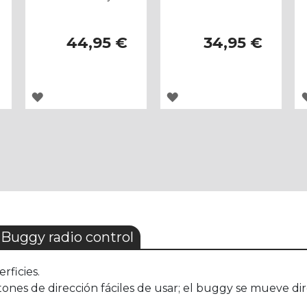
44,95 €
34,95 €
AGREGAR
AGREGAR
A
A
LOS
LOS
FAVORITOS
FAVORITOS
uggy radio control
rficies.
ones de dirección fáciles de usar; el buggy se mueve dir