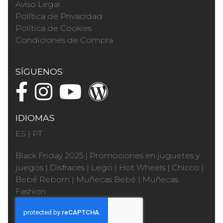
Aviso Legal
Política de Privacidad
Política de Cookies
Condiciones de Compra
SÍGUENOS
IDIOMAS
ES
|
PT
Black Friday 2025
|
Promociones en juguetes y
juegos
|
Disfraces
|
Lego
|
Hot Wheels
|
Chicco
|
Bebé Reborn
|
Muñecas Bebé
|
Muñecas
Fashion