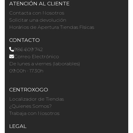
ATENCIÓN AL CLIENTE
Contacta con Nosotros
Solicitar una devolución
Horários de Apertura Tiendas Físicas
CONTACTO
986 609 742
Correo Electrónico
De lunes a viernes (laborables)
09.00h · 17.30h
CENTROXOGO
Localizador de Tiendas
¿Quienes Somos?
Trabaja con Nosotros
LEGAL