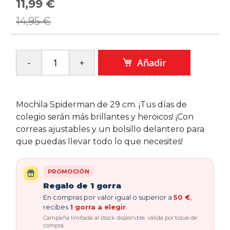
11,99 €
Precio
especial
14,95 €
Añadir
Mochila Spiderman de 29 cm. ¡Tus días de
colegio serán más brillantes y heroicos! ¡Con
correas ajustables y un bolsillo delantero para
que puedas llevar todo lo que necesites!
PROMOCIÓN
Regalo de 1 gorra
En compras por valor igual o superior a
50 €
,
recibes
1 gorra a elegir
.
Campaña limitada al stock disponible, válida por tique de
compra.