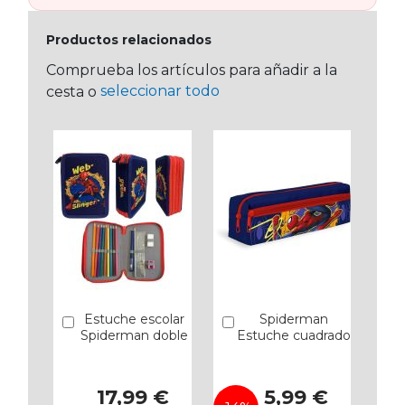
Productos relacionados
Comprueba los artículos para añadir a la
seleccionar todo
cesta o
Estuche escolar
Spiderman
Añadir
Añadir
Spiderman doble
Estuche cuadrado
Precio
17,99 €
5,99 €
especial