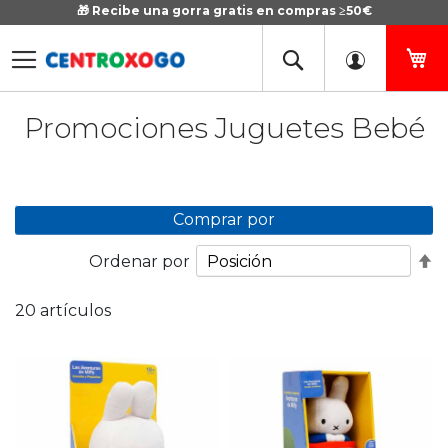
🎁 Recibe una gorra gratis en compras ≥50€
Ir
al
contenido
Mi
Promociones Juguetes Bebé
Comprar por
Fi
Ordenar por
D
D
20
artículos