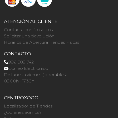
ATENCIÓN AL CLIENTE
Contacta con Nosotros
Solicitar una devolución
Horários de Apertura Tiendas Físicas
CONTACTO
986 609 742
Correo Electrónico
De lunes a viernes (laborables)
09.00h · 17.30h
CENTROXOGO
Localizador de Tiendas
¿Quienes Somos?