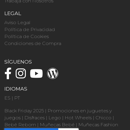
Trabaja con Nosotros
LEGAL
Aviso Legal
Política de Privacidad
Política de Cookies
Condiciones de Compra
SÍGUENOS
IDIOMAS
ES
|
PT
Black Friday 2025
|
Promociones en juguetes y
juegos
|
Disfraces
|
Lego
|
Hot Wheels
|
Chicco
|
Bebé Reborn
|
Muñecas Bebé
|
Muñecas Fashion