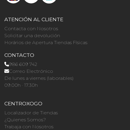
ATENCIÓN AL CLIENTE
Contacta con Nosotros
Solicitar una devolución
Horários de Apertura Tiendas Físicas
CONTACTO
986 609 742
Correo Electrónico
De lunes a viernes (laborables)
09.00h · 17.30h
CENTROXOGO
Localizador de Tiendas
¿Quienes Somos?
Trabaja con Nosotros