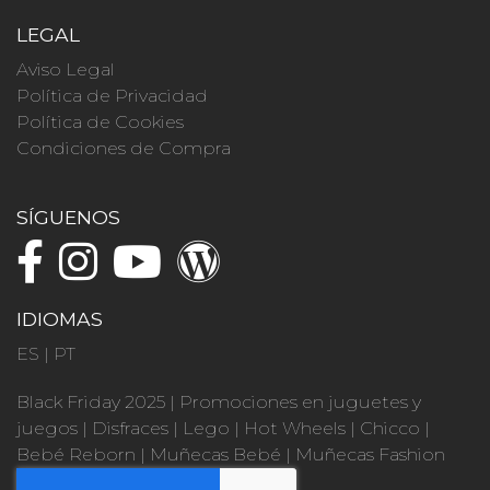
LEGAL
Aviso Legal
Política de Privacidad
Política de Cookies
Condiciones de Compra
SÍGUENOS
IDIOMAS
ES
|
PT
Black Friday 2025
|
Promociones en juguetes y
juegos
|
Disfraces
|
Lego
|
Hot Wheels
|
Chicco
|
Bebé Reborn
|
Muñecas Bebé
|
Muñecas Fashion