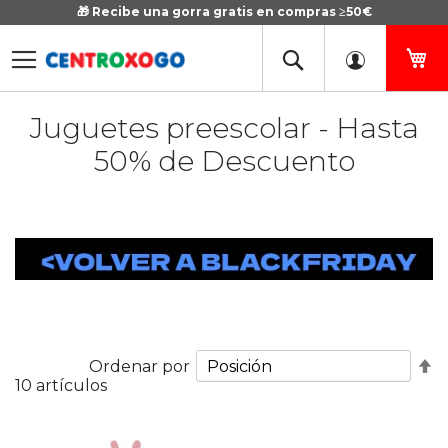
🎁 Recibe una gorra gratis en compras ≥50€
Ir
al
contenido
Mi
Juguetes preescolar - Hasta
50% de Descuento
Fi
Ordenar por
10
artículos
D
D