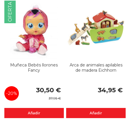
OFERTA
Muñeca Bebés llorones
Arca de animales apilables
Fancy
de madera Eichhorn
Precio
30,50 €
34,95 €
especial
-20%
37,95 €
Añadir
Añadir