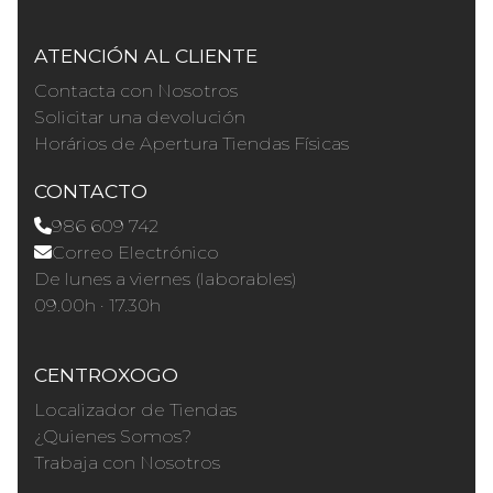
ATENCIÓN AL CLIENTE
Contacta con Nosotros
Solicitar una devolución
Horários de Apertura Tiendas Físicas
CONTACTO
986 609 742
Correo Electrónico
De lunes a viernes (laborables)
09.00h · 17.30h
CENTROXOGO
Localizador de Tiendas
¿Quienes Somos?
Trabaja con Nosotros