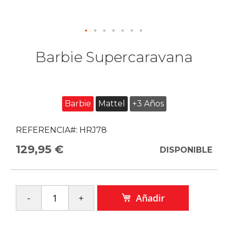
Barbie Supercaravana
Barbie
Mattel
+3 Años
REFERENCIA#:
HRJ78
129,95 €
DISPONIBLE
Añadir