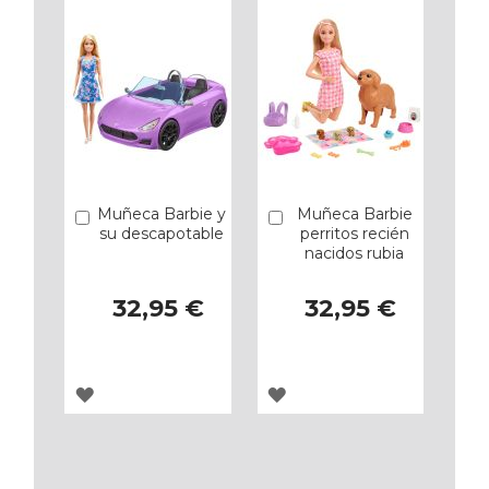
Muñeca Barbie y
Muñeca Barbie
Añadir
Añadir
su descapotable
perritos recién
nacidos rubia
32,95 €
32,95 €
AGREGAR
AGREGAR
A
A
LOS
LOS