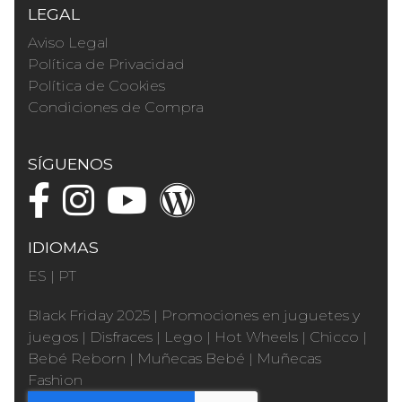
LEGAL
Aviso Legal
Política de Privacidad
Política de Cookies
Condiciones de Compra
SÍGUENOS
IDIOMAS
ES
|
PT
Black Friday 2025
|
Promociones en juguetes y
juegos
|
Disfraces
|
Lego
|
Hot Wheels
|
Chicco
|
Bebé Reborn
|
Muñecas Bebé
|
Muñecas
Fashion