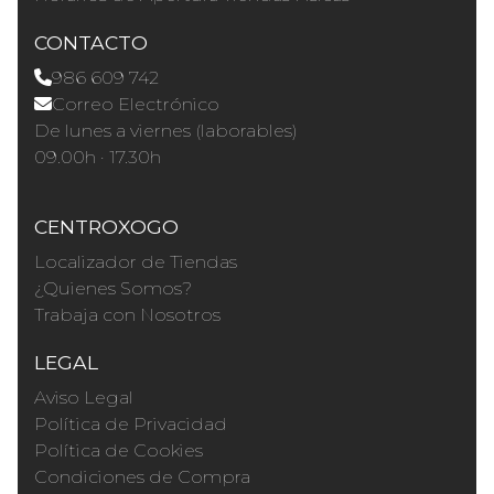
CONTACTO
986 609 742
Correo Electrónico
De lunes a viernes (laborables)
09.00h · 17.30h
CENTROXOGO
Localizador de Tiendas
¿Quienes Somos?
Trabaja con Nosotros
LEGAL
Aviso Legal
Política de Privacidad
Política de Cookies
Condiciones de Compra