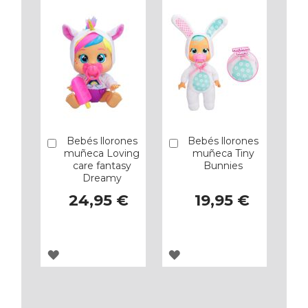
Bebés llorones
Bebés llorones
Añadir
Añadir
muñeca Loving
muñeca Tiny
care fantasy
Bunnies
Dreamy
24,95 €
19,95 €
AGREGAR
AGREGAR
A
A
LOS
LOS