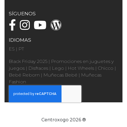
SÍGUENOS
IDIOMAS
ES
|
PT
Black Friday 2025
|
Promociones en juguetes y
juegos
|
Disfraces
|
Lego
|
Hot Wheels
|
Chicco
|
Bebé Reborn
|
Muñecas Bebé
|
Muñecas
Fashion
Centroxogo 2026 ®