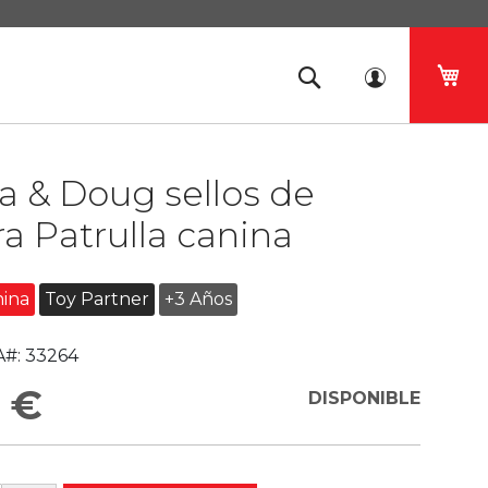
Mi 
a & Doug sellos de
 Patrulla canina
nina
Toy Partner
+3 Años
#:
33264
 €
DISPONIBLE