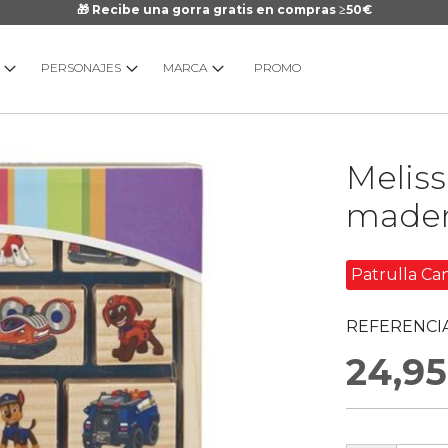
🎁 Recibe una gorra gratis en compras ≥50€
PERSONAJES
MARCA
PROMO
Saltar
Meliss
al
comienzo
madera
de
la
galería
Patrulla Ca
de
imágenes
REFERENCIA
24,95