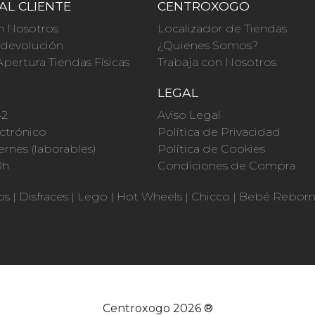
AL CLIENTE
CENTROXOGO
n Nosotros
Localizador de Tiendas
a devolución
¿Quienes Somos?
Apertura Tiendas Físicas
Trabaja con Nosotros
O
LEGAL
42
Aviso Legal
ctrónico
Política de Privacidad
ernes (laborables)
Política de Cookies
0h
Condiciones de Compra
os
|
Disfraces
|
Lego
|
Hot Wheels
|
Chicco
|
Bebé Rebor
Centroxogo 2026 ®