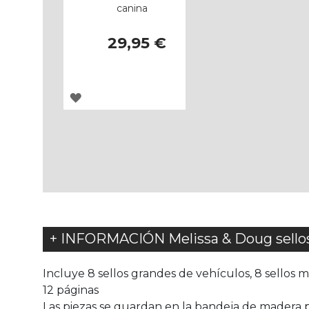
canina
29,95 €
AGREGAR
A
LOS
FAVORITOS
+ INFORMACIÓN Melissa & Doug sellos
Incluye 8 sellos grandes de vehículos, 8 sellos 
12 páginas
Las piezas se guardan en la bandeja de madera p