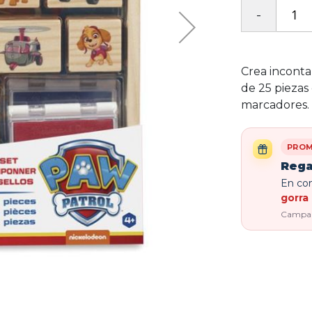
Crea inconta
de 25 piezas
marcadores.
PROM
Rega
En com
gorra 
Campaña