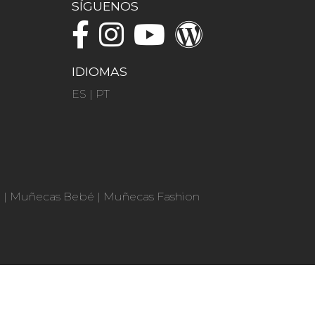
SÍGUENOS
IDIOMAS
ES
|
PT
n
|
Muñecas Bebé
|
Muñecas Fashion