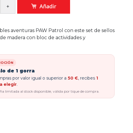
Añadir
bles aventuras PAW Patrol con este set de sellos
 de madera con bloc de actividades y
OCIÓN
lo de 1 gorra
pras por valor igual o superior a
50 €
, recibes
1
a elegir
.
 limitada al stock disponible, válida por tique de compra.