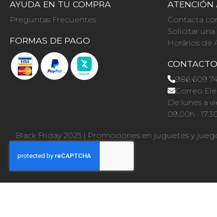
AYUDA EN TU COMPRA
ATENCIÓN 
Preguntas Frecuentes
Contacta co
Solicitar un
FORMAS DE PAGO
Horários de 
CONTACT
986 609 7
Correo Ele
De lunes a vi
09.00h · 17.3
Black Friday 2025
|
Promociones en juguetes y jueg