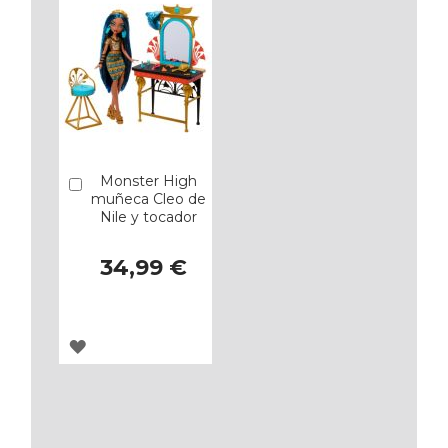
Monster High
Añadir
muñeca Cleo de
Nile y tocador
34,99 €
AGREGAR
A
LOS