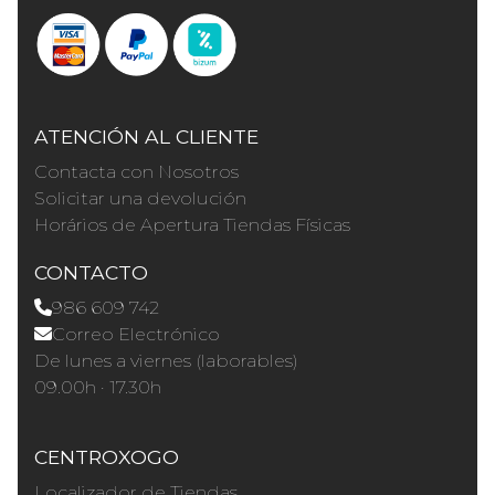
ATENCIÓN AL CLIENTE
Contacta con Nosotros
Solicitar una devolución
Horários de Apertura Tiendas Físicas
CONTACTO
986 609 742
Correo Electrónico
De lunes a viernes (laborables)
09.00h · 17.30h
CENTROXOGO
Localizador de Tiendas