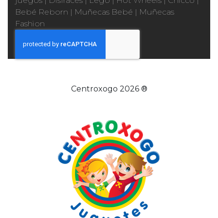
juegos
|
Disfraces
|
Lego
|
Hot Wheels
|
Chicco
|
Bebé Reborn
|
Muñecas Bebé
|
Muñecas
Fashion
Centroxogo 2026 ®