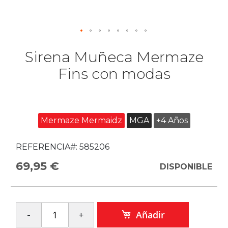
Sirena Muñeca Mermaze
Fins con modas
Mermaze Mermaidz
MGA
+4 Años
REFERENCIA#:
585206
69,95 €
DISPONIBLE
Añadir