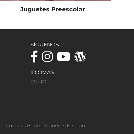
Juguetes Preescolar
SÍGUENOS
IDIOMAS
ES
|
PT
n
|
Muñecas Bebé
|
Muñecas Fashion