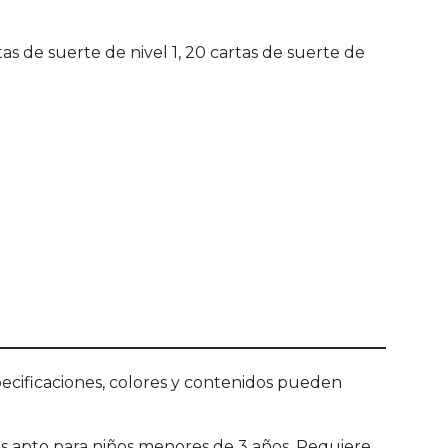
tas de suerte de nivel 1, 20 cartas de suerte de
ecificaciones, colores y contenidos pueden
s apto para niños menores de 3 años. Requiere