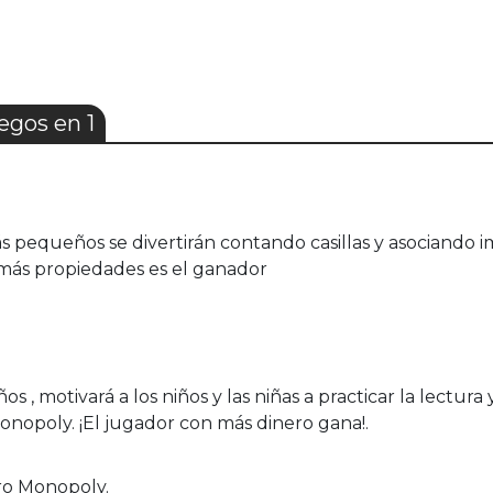
egos en 1
 más pequeños se divertirán contando casillas y asociando
más propiedades es el ganador
ños , motivará a los niños y las niñas a practicar la lectur
nopoly. ¡El jugador con más dinero gana!.
ero Monopoly.