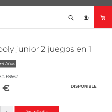
Mi 
ly junior 2 juegos en 1
+4 Años
#:
F8562
 €
DISPONIBLE