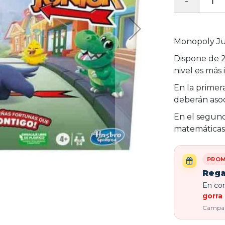
Monopoly Jun
Dispone de 2
nivel es más
En la primer
deberán asoc
En el segundo
matemáticas 
PROM
Rega
En com
gorra 
Campaña