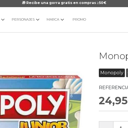
🎁 Recibe una gorra gratis en compras ≥50€
PERSONAJES
MARCA
PROMO
Saltar
Monopo
al
comienzo
de
Monopoly
la
galería
REFERENCIA
de
imágenes
24,95