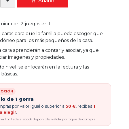
Añadir
ior con 2 juegos en 1.
 caras para que la familia pueda escoger que
 idóneo para los más pequeños de la casa.
a cara aprenderán a contar y asociar, ya que
iar imágenes y propiedades.
 nivel, se enfocarán en la lectura y las
básicas.
OCIÓN
lo de 1 gorra
pras por valor igual o superior a
50 €
, recibes
1
a elegir
.
 limitada al stock disponible, válida por tique de compra.