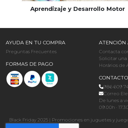
Aprendizaje y Desarrollo Motor
AYUDA EN TU COMPRA
ATENCIÓN 
Preguntas Frecuentes
Contacta co
Solicitar un
FORMAS DE PAGO
Horários de 
CONTACT
986 609 7
Correo Ele
De lunes a vi
09.00h · 17.3
Black Friday 2025
|
Promociones en juguetes y jueg