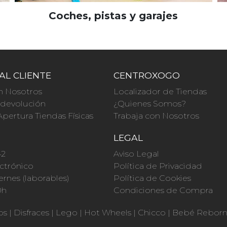
Coches, pistas y garajes
AL CLIENTE
CENTROXOGO
n Nosotros
Localizador de Tiendas
a devolución
¿Quienes Somos?
Apertura Tiendas Físicas
Trabaja con Nosotros
O
LEGAL
42
Aviso Legal
ctrónico
Política de Privacidad
ernes (laborables)
Política de Cookies
0h
Condiciones de Compra
os
|
Disfraces
|
Lego
|
Hot Wheels
|
Chicco
|
Bebé Rebor