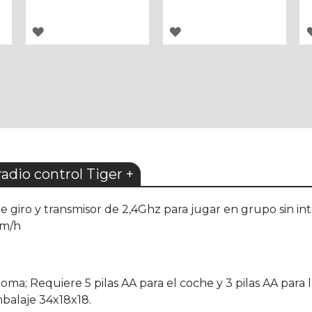
AGREGAR
AGREGAR
A
A
LOS
LOS
FAVORITOS
FAVORITOS
dio control Tiger +
iro y transmisor de 2,4Ghz para jugar en grupo sin inte
km/h
a; Requiere 5 pilas AA para el coche y 3 pilas AA para la
balaje 34x18x18.