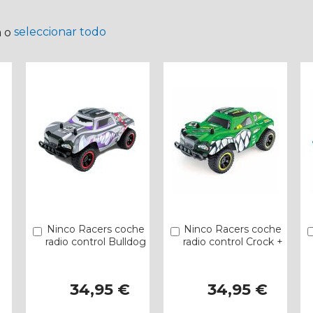
seleccionar todo
a o
Ninco Racers coche
Ninco Racers coche
Añadir
Añadir
radio control Bulldog
radio control Crock +
34,95 €
34,95 €