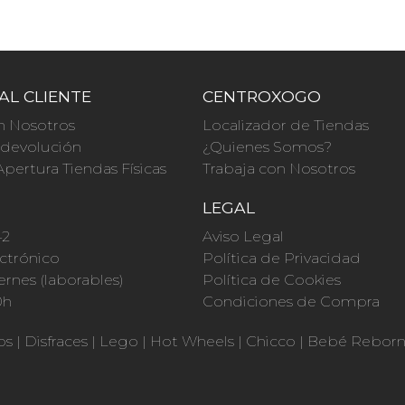
AL CLIENTE
CENTROXOGO
n Nosotros
Localizador de Tiendas
a devolución
¿Quienes Somos?
Apertura Tiendas Físicas
Trabaja con Nosotros
O
LEGAL
42
Aviso Legal
ctrónico
Política de Privacidad
ernes (laborables)
Política de Cookies
0h
Condiciones de Compra
os
|
Disfraces
|
Lego
|
Hot Wheels
|
Chicco
|
Bebé Rebor