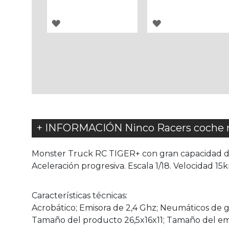
AGREGAR
AGREGAR
A
A
LOS
LOS
FAVORITOS
FAVORITOS
+ INFORMACIÓN Ninco Racers coche ra
Monster Truck RC TIGER+ con gran capacidad de g
Aceleración progresiva. Escala 1/18. Velocidad 15
Características técnicas:
Acrobático; Emisora de 2,4 Ghz; Neumáticos de gom
Tamaño del producto 26,5x16x11; Tamaño del em