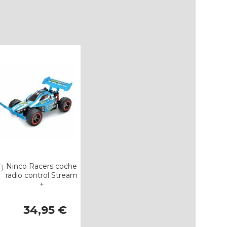
Ninco Racers coche
Añadir
radio control Stream
+
34,95 €