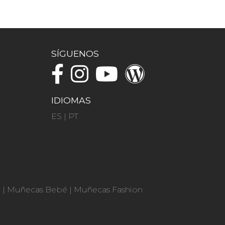
SÍGUENOS
IDIOMAS
ES
|
PT
n
|
Muñecas Bebé
|
Muñecas Fashion