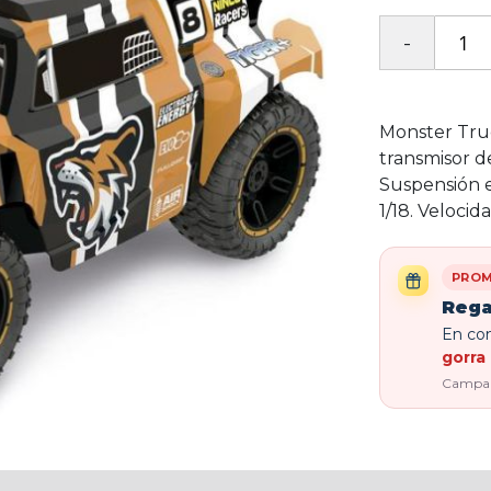
Monster Tru
transmisor d
Suspensión e
1/18. Veloci
PROM
Rega
En com
gorra 
Campaña