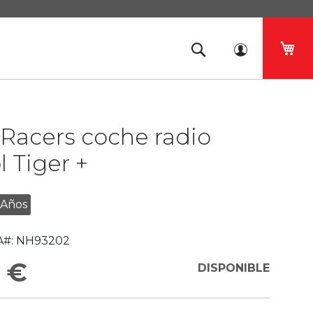
Mi 
Racers coche radio
l Tiger +
 Años
#:
NH93202
 €
DISPONIBLE