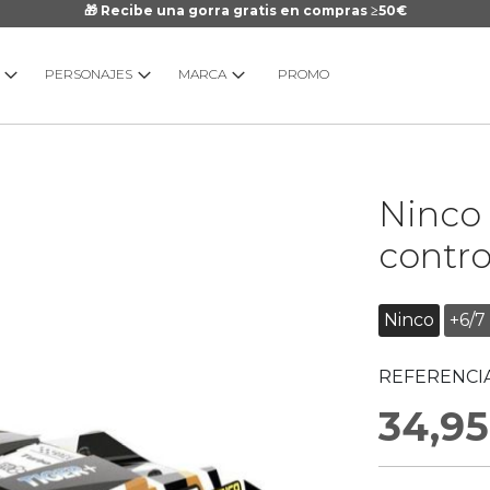
🎁 Recibe una gorra gratis en compras ≥50€
PERSONAJES
MARCA
PROMO
Saltar
Ninco 
al
comienzo
contro
de
la
galería
Ninco
+6/7
de
imágenes
REFERENCIA
34,95