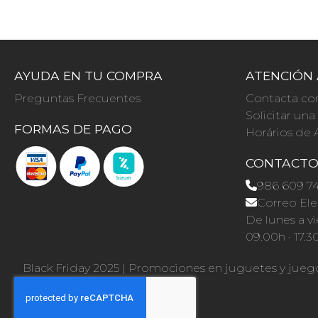
AYUDA EN TU COMPRA
ATENCIÓN 
Preguntas Frecuentes
Contacta co
Solicitar un
FORMAS DE PAGO
Horários de 
CONTACT
986 609 7
Correo Ele
De lunes a vi
09.00h · 17.3
Black Friday 2025
|
Promociones en juguetes y jueg