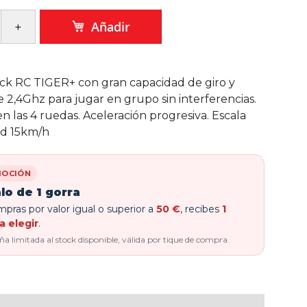
Añadir
ck RC TIGER+ con gran capacidad de giro y
e 2,4Ghz para jugar en grupo sin interferencias.
n las 4 ruedas. Aceleración progresiva. Escala
dad 15km/h
OCIÓN
lo de 1 gorra
pras por valor igual o superior a
50 €
, recibes
1
a elegir
.
 limitada al stock disponible, válida por tique de compra.