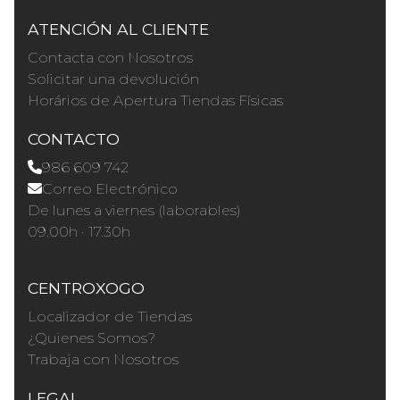
ATENCIÓN AL CLIENTE
Contacta con Nosotros
Solicitar una devolución
Horários de Apertura Tiendas Físicas
CONTACTO
986 609 742
Correo Electrónico
De lunes a viernes (laborables)
09.00h · 17.30h
CENTROXOGO
Localizador de Tiendas
¿Quienes Somos?
Trabaja con Nosotros
LEGAL