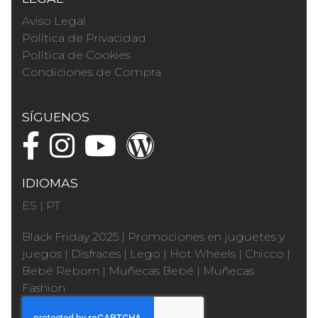
Aviso Legal
Política de Privacidad
Política de Cookies
Condiciones de Compra
SÍGUENOS
IDIOMAS
ES
|
PT
Black Friday 2025
|
Promociones en juguetes y
juegos
|
Disfraces
|
Lego
|
Hot Wheels
|
Chicco
|
Bebé Reborn
|
Muñecas Bebé
|
Muñecas
Fashion