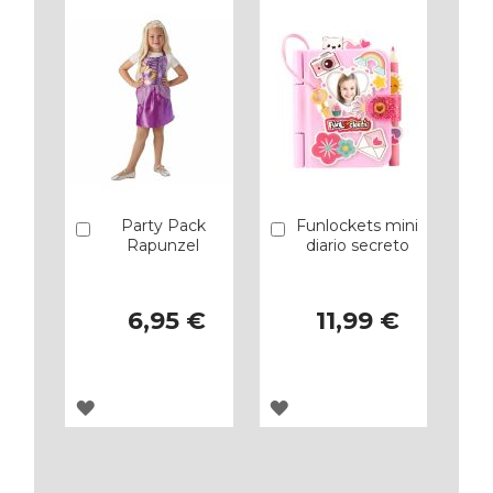
Party Pack
Funlockets mini
Añadir
Añadir
Rapunzel
diario secreto
6,95 €
11,99 €
AGREGAR
AGREGAR
A
A
LOS
LOS