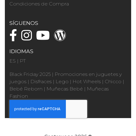
Condiciones de Compra
SÍGUENOS
IDIOMAS
ES
|
PT
Black Friday 2025
|
Promociones en juguetes y
juegos
|
Disfraces
|
Lego
|
Hot Wheels
|
Chicco
|
Bebé Reborn
|
Muñecas Bebé
|
Muñecas
Fashion