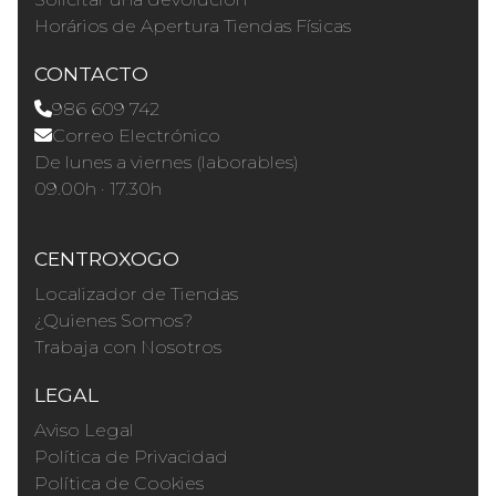
Horários de Apertura Tiendas Físicas
CONTACTO
986 609 742
Correo Electrónico
De lunes a viernes (laborables)
09.00h · 17.30h
CENTROXOGO
Localizador de Tiendas
¿Quienes Somos?
Trabaja con Nosotros
LEGAL
Aviso Legal
Política de Privacidad
Política de Cookies