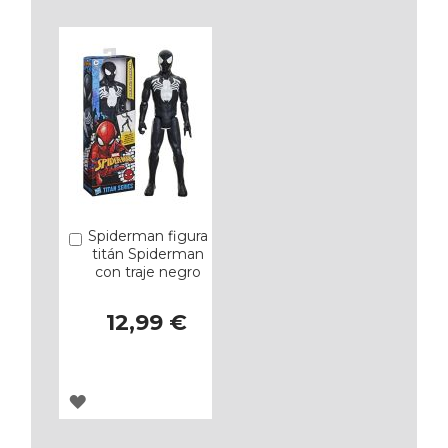
LOS
LOS
FAVORITOS
FAVORITOS
Spiderman figura
Añadir
titán Spiderman
con traje negro
12,99 €
AGREGAR
A