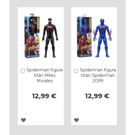
LOS
LOS
FAVORITOS
FAVORITOS
Spiderman figura
Spiderman figura
Añadir
Añadir
titán Miles
titán Spiderman
Morales
2099
12,99 €
12,99 €
AGREGAR
AGREGAR
A
A