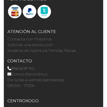
ATENCIÓN AL CLIENTE
Contacta con Nosotros
Solicitar una devolución
Horários de Apertura Tiendas Físicas
CONTACTO
986 609 742
Correo Electrónico
De lunes a viernes (laborables)
09.00h · 17.30h
CENTROXOGO