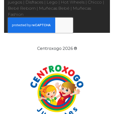
juegos
|
Disfraces
|
Lego
|
Hot Wheels
|
Chicco
|
Bebé Reborn
|
Muñecas Bebé
|
Muñecas
Fashion
Centroxogo 2026 ®